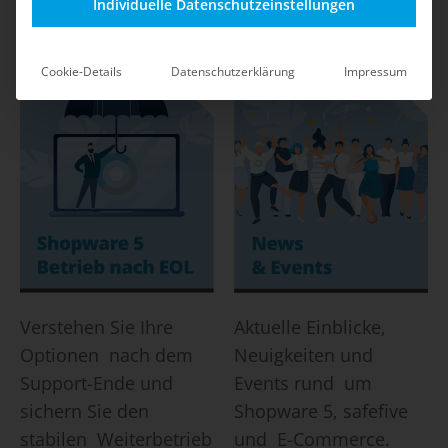
Shop-Betrieb durch
mit klaren
Individuelle Datenschutzeinstellungen
safefive.
Maßnahmen und Best
Practices.
Cookie-Details
Datenschutzerklärung
Impressum
Verstehen Sie Ihre
Aktuelle Einblicke,
Optionen nach dem
Neuigkeiten und
Support-Ende und
Events rund um
sichern Sie den
Shopware 5, safefive
stabilen Weiterbetrieb
und E-Commerce.