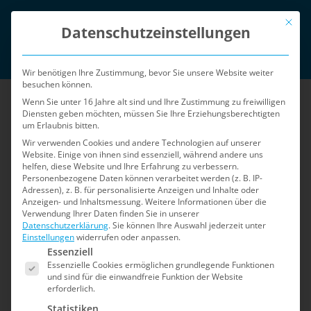
Zum
Mit die
English
Inhalt
Datenschutzeinstellungen
springen
Login
Wir benötigen Ihre Zustimmung, bevor Sie unsere Website weiter
besuchen können.
Wenn Sie unter 16 Jahre alt sind und Ihre Zustimmung zu freiwilligen
Diensten geben möchten, müssen Sie Ihre Erziehungsberechtigten
um Erlaubnis bitten.
Wir verwenden Cookies und andere Technologien auf unserer
Website. Einige von ihnen sind essenziell, während andere uns
helfen, diese Website und Ihre Erfahrung zu verbessern.
Menü
Personenbezogene Daten können verarbeitet werden (z. B. IP-
Adressen), z. B. für personalisierte Anzeigen und Inhalte oder
Anzeigen- und Inhaltsmessung.
Weitere Informationen über die
Verwendung Ihrer Daten finden Sie in unserer
Home
»
Sicherheits-Blog
Datenschutzerklärung
.
Sie können Ihre Auswahl jederzeit unter
Einstellungen
widerrufen oder anpassen.
Es folgt eine Liste der Service-Gruppen, für die e
Sicherheits-Blog
Essenziell
Essenzielle Cookies ermöglichen grundlegende Funktionen
und sind für die einwandfreie Funktion der Website
erforderlich.
Der Blog für Shopware 5: Informationen zu
Statistiken