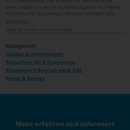
5.7.20 veröffentlicht. Hier erfahren Sie, wie safefive mit
ihnen umgeht und welche Sicherheitsupdates und Patches
von safefive für die jeweiligen Versionen verfügbar sind.
Weiterlesen
mehr zu:
Guides und Anleitungen
Kategorien:
Guides & Anleitungen
Sicherheit im E-Commerce
Shopware 5 Betrieb nach EOL
News & Events
Mehr erfahren und informiert