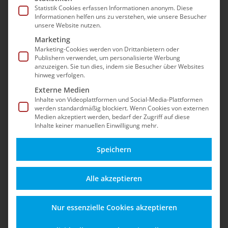
Sicherheit, Updates, dem Betrieb nach dem EOL
Statistik Cookies erfassen Informationen anonym. Diese
Informationen helfen uns zu verstehen, wie unsere Besucher
und Best Practices für einen stabilen Shopware-
unsere Website nutzen.
5-Shop – auch nach dem offiziellen End-of-Life.
Marketing
Marketing-Cookies werden von Drittanbietern oder
Publishern verwendet, um personalisierte Werbung
anzuzeigen. Sie tun dies, indem sie Besucher über Websites
hinweg verfolgen.
Externe Medien
Inhalte von Videoplattformen und Social-Media-Plattformen
werden standardmäßig blockiert. Wenn Cookies von externen
Medien akzeptiert werden, bedarf der Zugriff auf diese
Inhalte keiner manuellen Einwilligung mehr.
Speichern
Alles zu Funktionen,
Schützen Sie Ihren
Alle akzeptieren
Updates und
Shop vor Angriffen,
Einsatzmöglichkeiten
Datenverlust und
Nur essenzielle Cookies akzeptieren
für einen sicheren
rechtlichen Risiken –