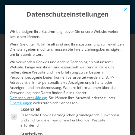
Zum
Mit die
English
Inhalt
Datenschutzeinstellungen
springen
Login
Wir benötigen Ihre Zustimmung, bevor Sie unsere Website weiter
besuchen können.
Wenn Sie unter 16 Jahre alt sind und Ihre Zustimmung zu freiwilligen
Diensten geben möchten, müssen Sie Ihre Erziehungsberechtigten
um Erlaubnis bitten.
Wir verwenden Cookies und andere Technologien auf unserer
Website. Einige von ihnen sind essenziell, während andere uns
helfen, diese Website und Ihre Erfahrung zu verbessern.
Menü
Personenbezogene Daten können verarbeitet werden (z. B. IP-
Adressen), z. B. für personalisierte Anzeigen und Inhalte oder
Anzeigen- und Inhaltsmessung.
Weitere Informationen über die
Verwendung Ihrer Daten finden Sie in unserer
Home
»
Sicherheits-Blog
»
Seite 2
Datenschutzerklärung
.
Sie können Ihre Auswahl jederzeit unter
Einstellungen
widerrufen oder anpassen.
Es folgt eine Liste der Service-Gruppen, für die e
Sicherheits-Blog
Essenziell
Essenzielle Cookies ermöglichen grundlegende Funktionen
und sind für die einwandfreie Funktion der Website
erforderlich.
Der Blog für Shopware 5: Informationen zu
Statistiken