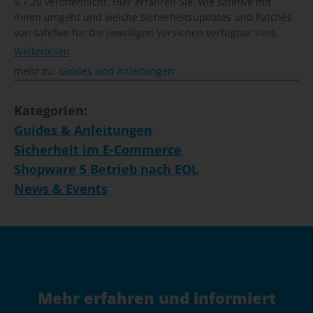
5.7.20 veröffentlicht. Hier erfahren Sie, wie safefive mit
ihnen umgeht und welche Sicherheitsupdates und Patches
von safefive für die jeweiligen Versionen verfügbar sind.
Weiterlesen
mehr zu:
Guides und Anleitungen
Kategorien:
Guides & Anleitungen
Sicherheit im E-Commerce
Shopware 5 Betrieb nach EOL
News & Events
Mehr erfahren und informiert