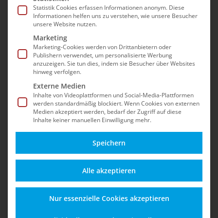
Sicherheit, Updates, dem Betrieb nach dem EOL
Statistik Cookies erfassen Informationen anonym. Diese
Informationen helfen uns zu verstehen, wie unsere Besucher
und Best Practices für einen stabilen Shopware-
unsere Website nutzen.
5-Shop – auch nach dem offiziellen End-of-Life.
Marketing
Marketing-Cookies werden von Drittanbietern oder
Publishern verwendet, um personalisierte Werbung
anzuzeigen. Sie tun dies, indem sie Besucher über Websites
hinweg verfolgen.
Externe Medien
Inhalte von Videoplattformen und Social-Media-Plattformen
werden standardmäßig blockiert. Wenn Cookies von externen
Medien akzeptiert werden, bedarf der Zugriff auf diese
Inhalte keiner manuellen Einwilligung mehr.
Speichern
Alles zu Funktionen,
Schützen Sie Ihren
Alle akzeptieren
Updates und
Shop vor Angriffen,
Einsatzmöglichkeiten
Datenverlust und
Nur essenzielle Cookies akzeptieren
für einen sicheren
rechtlichen Risiken –