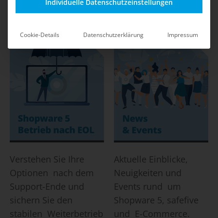
Shop-Betrieb durch
mit klaren
Individuelle Datenschutzeinstellungen
safefive.
Maßnahmen und Best
Practices.
Cookie-Details
Datenschutzerklärung
Impressum
Verstehen Sie Ihre
Aktuelle Einblicke,
Optionen nach dem
Neuigkeiten und
Support-Ende und
Events rund um
sichern Sie den
Shopware 5, safefive
stabilen Weiterbetrieb
und E-Commerce.