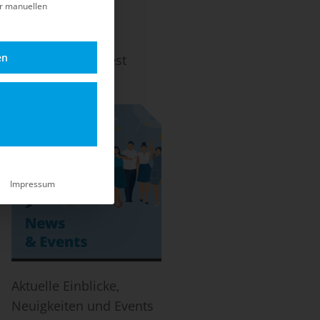
er manuellen
en
ach dem EOL und Best
-Life.
Impressum
Aktuelle Einblicke,
Neuigkeiten und Events