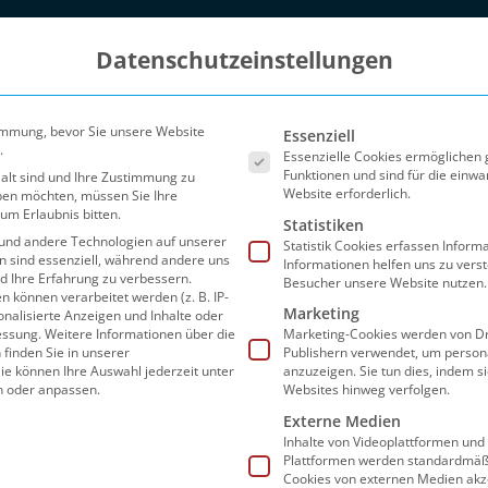
Datenschutzeinstellungen
Es folgt eine Liste der Ser
immung, bevor Sie unsere Website
Essenziell
.
Essenzielle Cookies ermöglichen
Funktionen und sind für die einwa
 alt sind und Ihre Zustimmung zu
Website erforderlich.
eben möchten, müssen Sie Ihre
um Erlaubnis bitten.
Statistiken
und andere Technologien auf unserer
Statistik Cookies erfassen Infor
en sind essenziell, während andere uns
Informationen helfen uns zu vers
nd Ihre Erfahrung zu verbessern.
Besucher unsere Website nutzen.
können verarbeitet werden (z. B. IP-
Marketing
sonalisierte Anzeigen und Inhalte oder
Blog
Partner
FAQ
Preise
Sho
essung.
Weitere Informationen über die
Marketing-Cookies werden von Dr
finden Sie in unserer
Publishern verwendet, um person
ie können Ihre Auswahl jederzeit unter
anzuzeigen. Sie tun dies, indem s
n oder anpassen.
Websites hinweg verfolgen.
Externe Medien
Inhalte von Videoplattformen und
Seite 2
Plattformen werden standardmäßi
Cookies von externen Medien akz