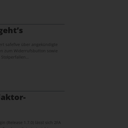
geht’s
rt safefive über angekündigte
en zum Widerrufsbutton sowie
 Stolperfallen…
aktor-
in (Release 1.7.0) lässt sich 2FA