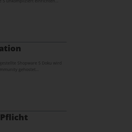
 5 unkompliziert einrichten…
ation
gestellte Shopware 5 Doku wird
 Community gehostet…
Pflicht