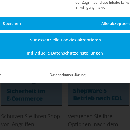
der Zugriff auf diese Inhalte kein
Blog
Einwilligung mehr.
Speichern
Alle akzeptier
Informationen zu Sicherheit, Updates, dem Betrieb n
en Shopware-5-Shop – auch nach dem offiziellen End-of
Nur essenzielle Cookies akzeptieren
Individuelle Datenschutzeinstellungen
s
Datenschutzerklärung
Schützen Sie Ihren Shop
Verstehen Sie Ihre
vor Angriffen,
Optionen nach dem