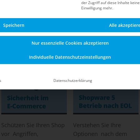
der Zugriff auf diese Inhalte kein
Blog
Einwilligung mehr.
Speichern
Alle akzeptier
Informationen zu Sicherheit, Updates, dem Betrieb n
en Shopware-5-Shop – auch nach dem offiziellen End-of
Nur essenzielle Cookies akzeptieren
Individuelle Datenschutzeinstellungen
s
Datenschutzerklärung
Schützen Sie Ihren Shop
Verstehen Sie Ihre
vor Angriffen,
Optionen nach dem