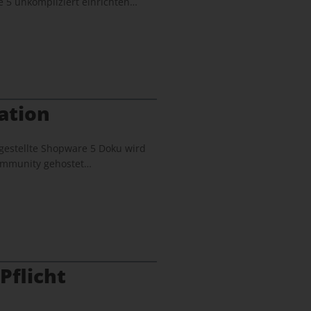
 5 unkompliziert einrichten…
ation
gestellte Shopware 5 Doku wird
 Community gehostet…
Pflicht