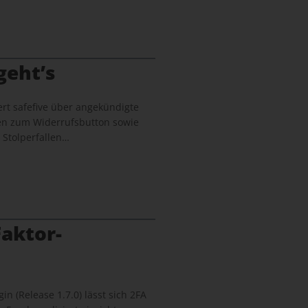
geht’s
rt safefive über angekündigte
en zum Widerrufsbutton sowie
 Stolperfallen…
aktor-
in (Release 1.7.0) lässt sich 2FA