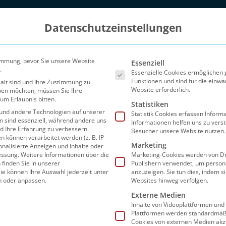
Datenschutzeinstellungen
Es folgt eine Liste der Ser
immung, bevor Sie unsere Website
Essenziell
.
Essenzielle Cookies ermöglichen
Funktionen und sind für die einwa
 alt sind und Ihre Zustimmung zu
Website erforderlich.
eben möchten, müssen Sie Ihre
um Erlaubnis bitten.
Statistiken
und andere Technologien auf unserer
Statistik Cookies erfassen Infor
en sind essenziell, während andere uns
Informationen helfen uns zu vers
nd Ihre Erfahrung zu verbessern.
Besucher unsere Website nutzen.
können verarbeitet werden (z. B. IP-
Marketing
sonalisierte Anzeigen und Inhalte oder
Blog
Partner
FAQ
Preise
Sho
essung.
Weitere Informationen über die
Marketing-Cookies werden von Dr
finden Sie in unserer
Publishern verwendet, um person
ie können Ihre Auswahl jederzeit unter
anzuzeigen. Sie tun dies, indem s
n oder anpassen.
Websites hinweg verfolgen.
Externe Medien
Inhalte von Videoplattformen und
Seite 2
Plattformen werden standardmäßi
Cookies von externen Medien akz