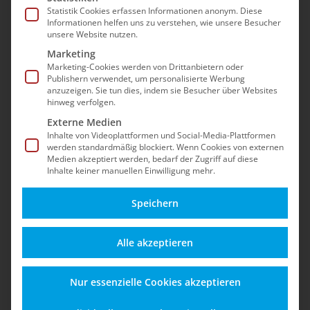
Sicherheit, Updates, dem Betrieb nach dem EOL
Statistik Cookies erfassen Informationen anonym. Diese
Informationen helfen uns zu verstehen, wie unsere Besucher
und Best Practices für einen stabilen Shopware-
unsere Website nutzen.
5-Shop – auch nach dem offiziellen End-of-Life.
Marketing
Marketing-Cookies werden von Drittanbietern oder
Publishern verwendet, um personalisierte Werbung
anzuzeigen. Sie tun dies, indem sie Besucher über Websites
hinweg verfolgen.
Externe Medien
Inhalte von Videoplattformen und Social-Media-Plattformen
werden standardmäßig blockiert. Wenn Cookies von externen
Medien akzeptiert werden, bedarf der Zugriff auf diese
Inhalte keiner manuellen Einwilligung mehr.
Speichern
Alles zu Funktionen,
Schützen Sie Ihren
Alle akzeptieren
Updates und
Shop vor Angriffen,
Einsatzmöglichkeiten
Datenverlust und
Nur essenzielle Cookies akzeptieren
für einen sicheren
rechtlichen Risiken –