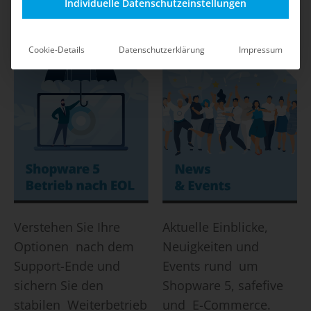
Shop-Betrieb durch
mit klaren
Individuelle Datenschutzeinstellungen
safefive.
Maßnahmen und Best
Practices.
Cookie-Details
Datenschutzerklärung
Impressum
Verstehen Sie Ihre
Aktuelle Einblicke,
Optionen nach dem
Neuigkeiten und
Support-Ende und
Events rund um
sichern Sie den
Shopware 5, safefive
stabilen Weiterbetrieb
und E-Commerce.