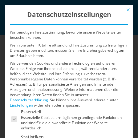
Zum
Mit die
English
Inhalt
Datenschutzeinstellungen
springen
Login
Wir benötigen Ihre Zustimmung, bevor Sie unsere Website weiter
besuchen können.
Wenn Sie unter 16 Jahre alt sind und Ihre Zustimmung zu freiwilligen
Diensten geben möchten, müssen Sie Ihre Erziehungsberechtigten
um Erlaubnis bitten.
Wir verwenden Cookies und andere Technologien auf unserer
Website. Einige von ihnen sind essenziell, während andere uns
helfen, diese Website und Ihre Erfahrung zu verbessern.
Menü
Personenbezogene Daten können verarbeitet werden (z. B. IP-
Adressen), z. B. für personalisierte Anzeigen und Inhalte oder
Anzeigen- und Inhaltsmessung.
Weitere Informationen über die
Verwendung Ihrer Daten finden Sie in unserer
Home
»
Sicherheits-Blog
»
Seite 2
Datenschutzerklärung
.
Sie können Ihre Auswahl jederzeit unter
Einstellungen
widerrufen oder anpassen.
Es folgt eine Liste der Service-Gruppen, für die e
Sicherheits-Blog
Essenziell
Essenzielle Cookies ermöglichen grundlegende Funktionen
und sind für die einwandfreie Funktion der Website
erforderlich.
Der Blog für Shopware 5: Informationen zu
Statistiken