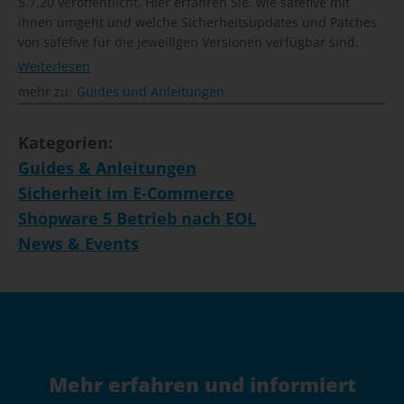
5.7.20 veröffentlicht. Hier erfahren Sie, wie safefive mit
ihnen umgeht und welche Sicherheitsupdates und Patches
von safefive für die jeweiligen Versionen verfügbar sind.
Weiterlesen
mehr zu:
Guides und Anleitungen
Kategorien:
Guides & Anleitungen
Sicherheit im E-Commerce
Shopware 5 Betrieb nach EOL
News & Events
Mehr erfahren und informiert