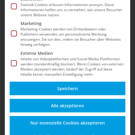
Sicherheit, Updates, dem Betrieb nach dem EOL
Statistik Cookies erfassen Informationen anonym. Diese
Informationen helfen uns zu verstehen, wie unsere Besucher
und Best Practices für einen stabilen Shopware-
unsere Website nutzen.
5-Shop – auch nach dem offiziellen End-of-Life.
Marketing
Marketing-Cookies werden von Drittanbietern oder
Publishern verwendet, um personalisierte Werbung
anzuzeigen. Sie tun dies, indem sie Besucher über Websites
hinweg verfolgen.
Externe Medien
Inhalte von Videoplattformen und Social-Media-Plattformen
werden standardmäßig blockiert. Wenn Cookies von externen
Medien akzeptiert werden, bedarf der Zugriff auf diese
Inhalte keiner manuellen Einwilligung mehr.
Speichern
Alles zu Funktionen,
Schützen Sie Ihren
Alle akzeptieren
Updates und
Shop vor Angriffen,
Einsatzmöglichkeiten
Datenverlust und
Nur essenzielle Cookies akzeptieren
für einen sicheren
rechtlichen Risiken –