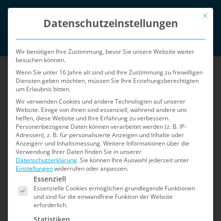
Zum
Mit die
English
Inhalt
Datenschutzeinstellungen
springen
Login
Wir benötigen Ihre Zustimmung, bevor Sie unsere Website weiter
besuchen können.
Wenn Sie unter 16 Jahre alt sind und Ihre Zustimmung zu freiwilligen
Diensten geben möchten, müssen Sie Ihre Erziehungsberechtigten
um Erlaubnis bitten.
Wir verwenden Cookies und andere Technologien auf unserer
Website. Einige von ihnen sind essenziell, während andere uns
helfen, diese Website und Ihre Erfahrung zu verbessern.
Menü
Personenbezogene Daten können verarbeitet werden (z. B. IP-
Adressen), z. B. für personalisierte Anzeigen und Inhalte oder
Anzeigen- und Inhaltsmessung.
Weitere Informationen über die
Verwendung Ihrer Daten finden Sie in unserer
Home
»
Sicherheits-Blog
»
Seite 2
Datenschutzerklärung
.
Sie können Ihre Auswahl jederzeit unter
Einstellungen
widerrufen oder anpassen.
Es folgt eine Liste der Service-Gruppen, für die e
Sicherheits-Blog
Essenziell
Essenzielle Cookies ermöglichen grundlegende Funktionen
und sind für die einwandfreie Funktion der Website
erforderlich.
Der Blog für Shopware 5: Informationen zu
Statistiken