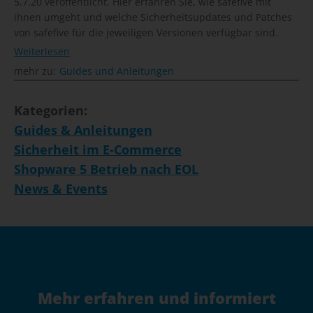
5.7.20 veröffentlicht. Hier erfahren Sie, wie safefive mit
ihnen umgeht und welche Sicherheitsupdates und Patches
von safefive für die jeweiligen Versionen verfügbar sind.
Weiterlesen
mehr zu:
Guides und Anleitungen
Kategorien:
Guides & Anleitungen
Sicherheit im E-Commerce
Shopware 5 Betrieb nach EOL
News & Events
Mehr erfahren und informiert