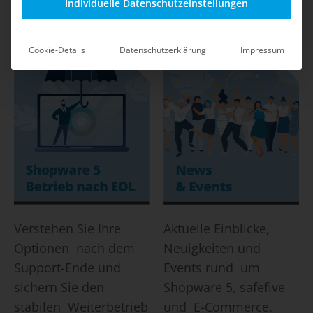
Shop-Betrieb durch
mit klaren
Individuelle Datenschutzeinstellungen
safefive.
Maßnahmen und Best
Practices.
Cookie-Details
Datenschutzerklärung
Impressum
Verstehen Sie Ihre
Aktuelle Einblicke,
Optionen nach dem
Neuigkeiten und
Support-Ende und
Events rund um
sichern Sie den
Shopware 5, safefive
stabilen Weiterbetrieb
und E-Commerce.