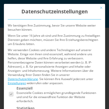
Zum
Mit die
English
Inhalt
Datenschutzeinstellungen
springen
Login
Wir benötigen Ihre Zustimmung, bevor Sie unsere Website weiter
besuchen können.
Wenn Sie unter 16 Jahre alt sind und Ihre Zustimmung zu freiwilligen
Diensten geben möchten, müssen Sie Ihre Erziehungsberechtigten
um Erlaubnis bitten.
Wir verwenden Cookies und andere Technologien auf unserer
Website. Einige von ihnen sind essenziell, während andere uns
helfen, diese Website und Ihre Erfahrung zu verbessern.
Menü
Personenbezogene Daten können verarbeitet werden (z. B. IP-
Adressen), z. B. für personalisierte Anzeigen und Inhalte oder
Anzeigen- und Inhaltsmessung.
Weitere Informationen über die
Verwendung Ihrer Daten finden Sie in unserer
Home
»
Sicherheits-Blog
»
Seite 2
Datenschutzerklärung
.
Sie können Ihre Auswahl jederzeit unter
Einstellungen
widerrufen oder anpassen.
Es folgt eine Liste der Service-Gruppen, für die e
Sicherheits-Blog
Essenziell
Essenzielle Cookies ermöglichen grundlegende Funktionen
und sind für die einwandfreie Funktion der Website
erforderlich.
Der Blog für Shopware 5: Informationen zu
Statistiken