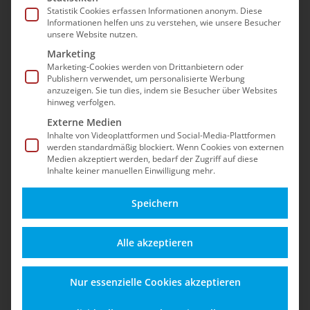
Sicherheit, Updates, dem Betrieb nach dem EOL
Statistik Cookies erfassen Informationen anonym. Diese
Informationen helfen uns zu verstehen, wie unsere Besucher
und Best Practices für einen stabilen Shopware-
unsere Website nutzen.
5-Shop – auch nach dem offiziellen End-of-Life.
Marketing
Marketing-Cookies werden von Drittanbietern oder
Publishern verwendet, um personalisierte Werbung
anzuzeigen. Sie tun dies, indem sie Besucher über Websites
hinweg verfolgen.
Externe Medien
Inhalte von Videoplattformen und Social-Media-Plattformen
werden standardmäßig blockiert. Wenn Cookies von externen
Medien akzeptiert werden, bedarf der Zugriff auf diese
Inhalte keiner manuellen Einwilligung mehr.
Speichern
Alles zu Funktionen,
Schützen Sie Ihren
Alle akzeptieren
Updates und
Shop vor Angriffen,
Einsatzmöglichkeiten
Datenverlust und
Nur essenzielle Cookies akzeptieren
für einen sicheren
rechtlichen Risiken –