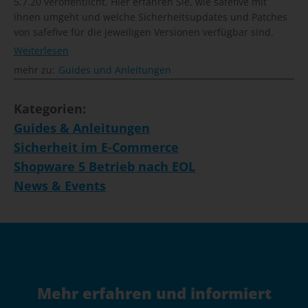
5.7.20 veröffentlicht. Hier erfahren Sie, wie safefive mit
ihnen umgeht und welche Sicherheitsupdates und Patches
von safefive für die jeweiligen Versionen verfügbar sind.
Weiterlesen
mehr zu:
Guides und Anleitungen
Kategorien:
Guides & Anleitungen
Sicherheit im E-Commerce
Shopware 5 Betrieb nach EOL
News & Events
Mehr erfahren und informiert