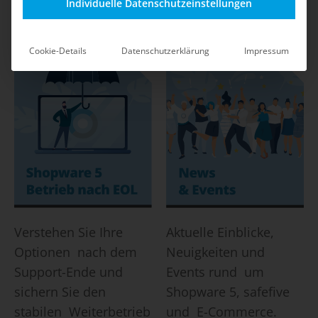
Shop-Betrieb durch
mit klaren
Individuelle Datenschutzeinstellungen
safefive.
Maßnahmen und Best
Practices.
Cookie-Details
Datenschutzerklärung
Impressum
Verstehen Sie Ihre
Aktuelle Einblicke,
Optionen nach dem
Neuigkeiten und
Support-Ende und
Events rund um
sichern Sie den
Shopware 5, safefive
stabilen Weiterbetrieb
und E-Commerce.