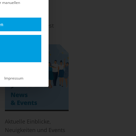
er manuellen
en
ach dem EOL und Best
-Life.
Impressum
Aktuelle Einblicke,
Neuigkeiten und Events