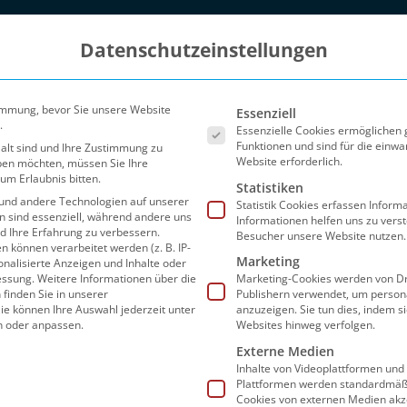
Datenschutzeinstellungen
Es folgt eine Liste der Ser
immung, bevor Sie unsere Website
Essenziell
.
Essenzielle Cookies ermöglichen
Funktionen und sind für die einwa
 alt sind und Ihre Zustimmung zu
Website erforderlich.
eben möchten, müssen Sie Ihre
um Erlaubnis bitten.
Statistiken
und andere Technologien auf unserer
Statistik Cookies erfassen Infor
en sind essenziell, während andere uns
Informationen helfen uns zu vers
nd Ihre Erfahrung zu verbessern.
Besucher unsere Website nutzen.
können verarbeitet werden (z. B. IP-
Marketing
sonalisierte Anzeigen und Inhalte oder
Blog
Partner
FAQ
Preise
Sho
essung.
Weitere Informationen über die
Marketing-Cookies werden von Dr
finden Sie in unserer
Publishern verwendet, um person
ie können Ihre Auswahl jederzeit unter
anzuzeigen. Sie tun dies, indem s
n oder anpassen.
Websites hinweg verfolgen.
Externe Medien
Inhalte von Videoplattformen und
Seite 2
Plattformen werden standardmäßi
Cookies von externen Medien akz