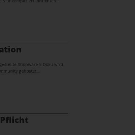
 5 unkompliziert einrichten…
ation
gestellte Shopware 5 Doku wird
 Community gehostet…
Pflicht