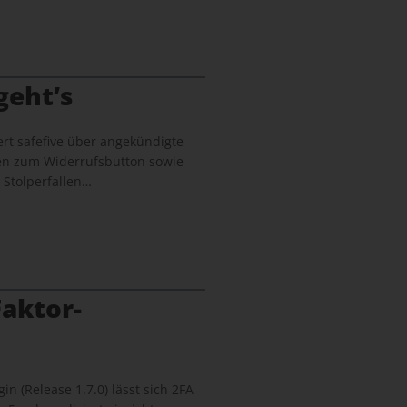
geht’s
rt safefive über angekündigte
en zum Widerrufsbutton sowie
 Stolperfallen…
aktor-
in (Release 1.7.0) lässt sich 2FA