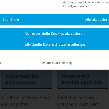
der Zugriff auf diese Inhalte kein
Blog
Einwilligung mehr.
Speichern
Alle akzeptier
Informationen zu Sicherheit, Updates, dem Betrieb n
en Shopware-5-Shop – auch nach dem offiziellen End-of
Nur essenzielle Cookies akzeptieren
Individuelle Datenschutzeinstellungen
s
Datenschutzerklärung
Schützen Sie Ihren Shop
Verstehen Sie Ihre
vor Angriffen,
Optionen nach dem