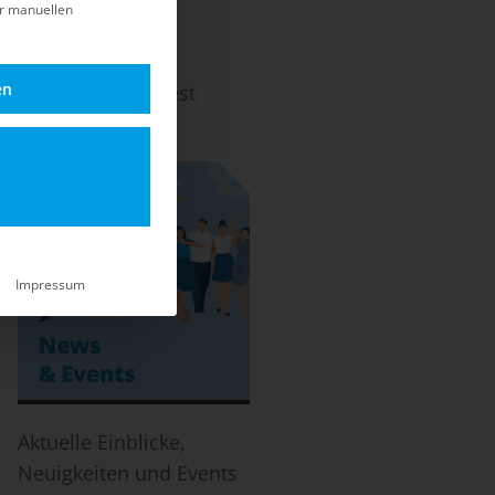
er manuellen
en
ach dem EOL und Best
-Life.
Impressum
Aktuelle Einblicke,
Neuigkeiten und Events