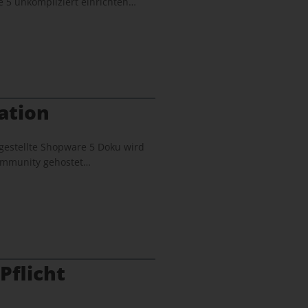
 5 unkompliziert einrichten…
ation
gestellte Shopware 5 Doku wird
 Community gehostet…
Pflicht