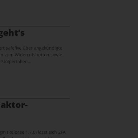
geht’s
rt safefive über angekündigte
en zum Widerrufsbutton sowie
 Stolperfallen…
aktor-
in (Release 1.7.0) lässt sich 2FA