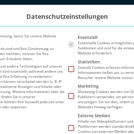
Datenschutzeinstellungen
Es folgt eine Liste der Ser
immung, bevor Sie unsere Website
Essenziell
.
Essenzielle Cookies ermöglichen
Funktionen und sind für die einwa
 alt sind und Ihre Zustimmung zu
Website erforderlich.
eben möchten, müssen Sie Ihre
um Erlaubnis bitten.
Statistiken
und andere Technologien auf unserer
Statistik Cookies erfassen Infor
en sind essenziell, während andere uns
Informationen helfen uns zu vers
nd Ihre Erfahrung zu verbessern.
Besucher unsere Website nutzen.
können verarbeitet werden (z. B. IP-
Marketing
sonalisierte Anzeigen und Inhalte oder
Blog
Partner
FAQ
Preise
Sho
essung.
Weitere Informationen über die
Marketing-Cookies werden von Dr
finden Sie in unserer
Publishern verwendet, um person
ie können Ihre Auswahl jederzeit unter
anzuzeigen. Sie tun dies, indem s
n oder anpassen.
Websites hinweg verfolgen.
Externe Medien
Inhalte von Videoplattformen und
Seite 2
Plattformen werden standardmäßi
Cookies von externen Medien akz