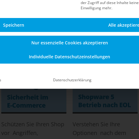
der Zugriff auf diese Inhalte kein
Blog
Einwilligung mehr.
Speichern
Alle akzeptier
Informationen zu Sicherheit, Updates, dem Betrieb n
en Shopware-5-Shop – auch nach dem offiziellen End-of
Nur essenzielle Cookies akzeptieren
Individuelle Datenschutzeinstellungen
s
Datenschutzerklärung
Schützen Sie Ihren Shop
Verstehen Sie Ihre
vor Angriffen,
Optionen nach dem