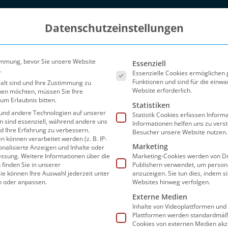
Datenschutzeinstellungen
Es folgt eine Liste der Ser
immung, bevor Sie unsere Website
Essenziell
.
Essenzielle Cookies ermöglichen
Funktionen und sind für die einwa
 alt sind und Ihre Zustimmung zu
Website erforderlich.
eben möchten, müssen Sie Ihre
um Erlaubnis bitten.
Statistiken
und andere Technologien auf unserer
Statistik Cookies erfassen Infor
en sind essenziell, während andere uns
Informationen helfen uns zu vers
nd Ihre Erfahrung zu verbessern.
Besucher unsere Website nutzen.
können verarbeitet werden (z. B. IP-
Marketing
sonalisierte Anzeigen und Inhalte oder
Blog
Partner
FAQ
Preise
Sho
essung.
Weitere Informationen über die
Marketing-Cookies werden von Dr
finden Sie in unserer
Publishern verwendet, um person
ie können Ihre Auswahl jederzeit unter
anzuzeigen. Sie tun dies, indem s
n oder anpassen.
Websites hinweg verfolgen.
Externe Medien
Inhalte von Videoplattformen und
Seite 2
Plattformen werden standardmäßi
Cookies von externen Medien akz