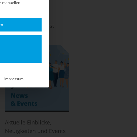
er manuellen
en
ach dem EOL und Best
-Life.
Impressum
Aktuelle Einblicke,
Neuigkeiten und Events