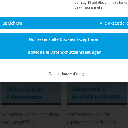
der Zugriff auf diese Inhalte kein
Blog
Einwilligung mehr.
Speichern
Alle akzeptier
Informationen zu Sicherheit, Updates, dem Betrieb n
en Shopware-5-Shop – auch nach dem offiziellen End-of
Nur essenzielle Cookies akzeptieren
Individuelle Datenschutzeinstellungen
s
Datenschutzerklärung
Schützen Sie Ihren Shop
Verstehen Sie Ihre
vor Angriffen,
Optionen nach dem