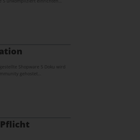
 5 unkompliziert einrichten…
ation
gestellte Shopware 5 Doku wird
 Community gehostet…
Pflicht