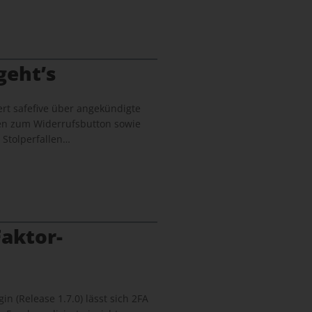
geht’s
rt safefive über angekündigte
en zum Widerrufsbutton sowie
 Stolperfallen…
aktor-
in (Release 1.7.0) lässt sich 2FA