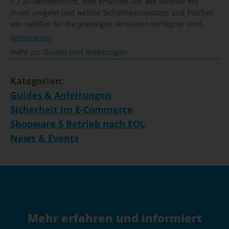
5.7.20 veröffentlicht. Hier erfahren Sie, wie safefive mit
ihnen umgeht und welche Sicherheitsupdates und Patches
von safefive für die jeweiligen Versionen verfügbar sind.
Weiterlesen
mehr zu:
Guides und Anleitungen
Kategorien:
Guides & Anleitungen
Sicherheit im E-Commerce
Shopware 5 Betrieb nach EOL
News & Events
Mehr erfahren und informiert