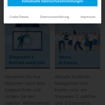
Shop-Betrieb durch
mit klaren
Individuelle Datenschutzeinstellungen
safefive.
Maßnahmen und Best
Practices.
Cookie-Details
Datenschutzerklärung
Impressum
Verstehen Sie Ihre
Aktuelle Einblicke,
Optionen nach dem
Neuigkeiten und
Support-Ende und
Events rund um
sichern Sie den
Shopware 5, safefive
stabilen Weiterbetrieb
und E-Commerce.