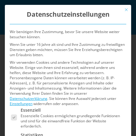
Zum
Mit die
English
Inhalt
Datenschutzeinstellungen
springen
Login
Wir benötigen Ihre Zustimmung, bevor Sie unsere Website weiter
besuchen können.
Wenn Sie unter 16 Jahre alt sind und Ihre Zustimmung zu freiwilligen
Diensten geben möchten, müssen Sie Ihre Erziehungsberechtigten
um Erlaubnis bitten.
Wir verwenden Cookies und andere Technologien auf unserer
Website. Einige von ihnen sind essenziell, während andere uns
helfen, diese Website und Ihre Erfahrung zu verbessern.
Menü
Personenbezogene Daten können verarbeitet werden (z. B. IP-
Adressen), z. B. für personalisierte Anzeigen und Inhalte oder
Anzeigen- und Inhaltsmessung.
Weitere Informationen über die
Verwendung Ihrer Daten finden Sie in unserer
Home
»
Sicherheits-Blog
»
Seite 2
Datenschutzerklärung
.
Sie können Ihre Auswahl jederzeit unter
Einstellungen
widerrufen oder anpassen.
Es folgt eine Liste der Service-Gruppen, für die e
Sicherheits-Blog
Essenziell
Essenzielle Cookies ermöglichen grundlegende Funktionen
und sind für die einwandfreie Funktion der Website
erforderlich.
Der Blog für Shopware 5: Informationen zu
Statistiken