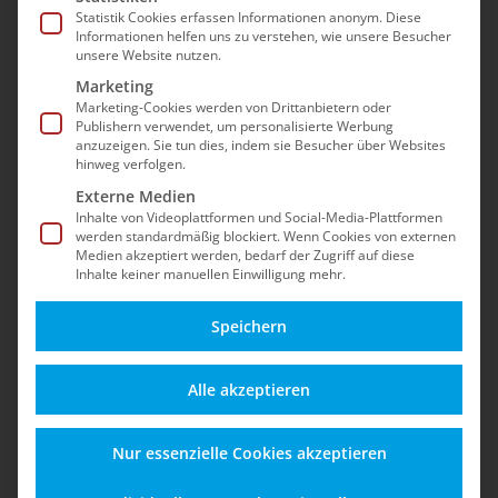
Sicherheit, Updates, dem Betrieb nach dem EOL
Statistik Cookies erfassen Informationen anonym. Diese
Informationen helfen uns zu verstehen, wie unsere Besucher
und Best Practices für einen stabilen Shopware-
unsere Website nutzen.
5-Shop – auch nach dem offiziellen End-of-Life.
Marketing
Marketing-Cookies werden von Drittanbietern oder
Publishern verwendet, um personalisierte Werbung
anzuzeigen. Sie tun dies, indem sie Besucher über Websites
hinweg verfolgen.
Externe Medien
Inhalte von Videoplattformen und Social-Media-Plattformen
werden standardmäßig blockiert. Wenn Cookies von externen
Medien akzeptiert werden, bedarf der Zugriff auf diese
Inhalte keiner manuellen Einwilligung mehr.
Speichern
Alles zu Funktionen,
Schützen Sie Ihren
Alle akzeptieren
Updates und
Shop vor Angriffen,
Einsatzmöglichkeiten
Datenverlust und
Nur essenzielle Cookies akzeptieren
für einen sicheren
rechtlichen Risiken –