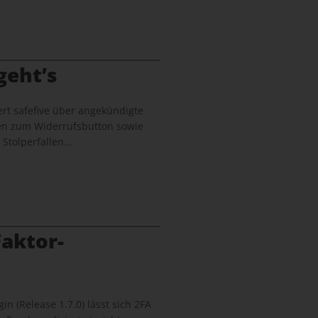
geht’s
rt safefive über angekündigte
en zum Widerrufsbutton sowie
 Stolperfallen…
aktor-
in (Release 1.7.0) lässt sich 2FA