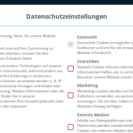
Datenschutzeinstellungen
Es folgt eine Liste der Ser
immung, bevor Sie unsere Website
Essenziell
.
Essenzielle Cookies ermöglichen
Funktionen und sind für die einwa
 alt sind und Ihre Zustimmung zu
Website erforderlich.
eben möchten, müssen Sie Ihre
um Erlaubnis bitten.
Statistiken
und andere Technologien auf unserer
Statistik Cookies erfassen Infor
en sind essenziell, während andere uns
Informationen helfen uns zu vers
nd Ihre Erfahrung zu verbessern.
Besucher unsere Website nutzen.
können verarbeitet werden (z. B. IP-
Marketing
sonalisierte Anzeigen und Inhalte oder
Blog
Partner
FAQ
Preise
Sho
essung.
Weitere Informationen über die
Marketing-Cookies werden von Dr
finden Sie in unserer
Publishern verwendet, um person
ie können Ihre Auswahl jederzeit unter
anzuzeigen. Sie tun dies, indem s
n oder anpassen.
Websites hinweg verfolgen.
Externe Medien
Inhalte von Videoplattformen und
Seite 2
Plattformen werden standardmäßi
Cookies von externen Medien akz