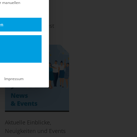
er manuellen
en
ach dem EOL und Best
-Life.
Impressum
Aktuelle Einblicke,
Neuigkeiten und Events