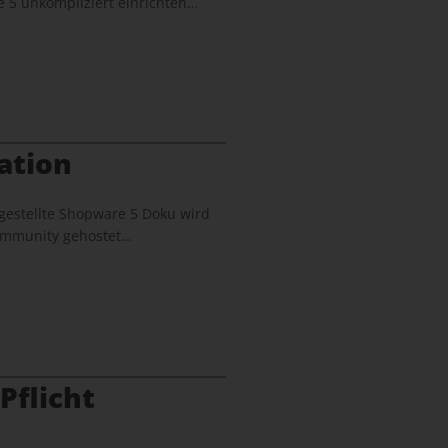
 5 unkompliziert einrichten…
ation
gestellte Shopware 5 Doku wird
 Community gehostet…
Pflicht