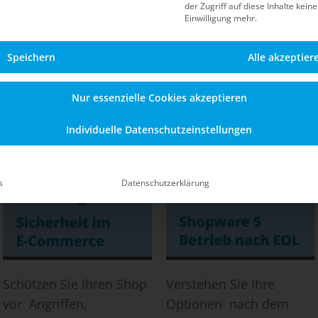
der Zugriff auf diese Inhalte kein
Blog
Einwilligung mehr.
Speichern
Alle akzeptier
Informationen zu Sicherheit, Updates, dem Betrieb n
en Shopware-5-Shop – auch nach dem offiziellen End-of
Nur essenzielle Cookies akzeptieren
Individuelle Datenschutzeinstellungen
s
Datenschutzerklärung
Schützen Sie Ihren Shop
Verstehen Sie Ihre
vor Angriffen,
Optionen nach dem