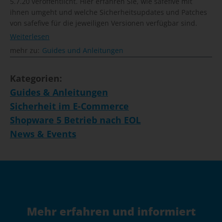
5.7.20 veröffentlicht. Hier erfahren Sie, wie safefive mit
ihnen umgeht und welche Sicherheitsupdates und Patches
von safefive für die jeweiligen Versionen verfügbar sind.
Weiterlesen
mehr zu:
Guides und Anleitungen
Kategorien:
Guides & Anleitungen
Sicherheit im E-Commerce
Shopware 5 Betrieb nach EOL
News & Events
Mehr erfahren und informiert