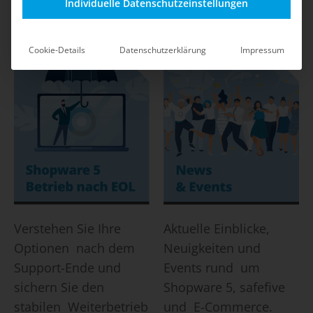
Shop-Betrieb durch
mit klaren
Individuelle Datenschutzeinstellungen
safefive.
Maßnahmen und Best
Practices.
Cookie-Details
Datenschutzerklärung
Impressum
Verstehen Sie Ihre
Aktuelle Einblicke,
Optionen nach dem
Neuigkeiten und
Support-Ende und
Events rund um
sichern Sie den
Shopware 5, safefive
stabilen Weiterbetrieb
und E-Commerce.