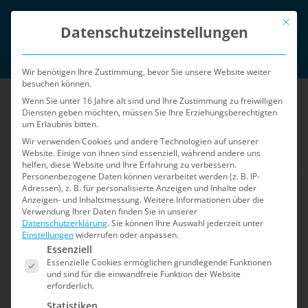
Zum
Mit die
English
Inhalt
Datenschutzeinstellungen
springen
Login
Wir benötigen Ihre Zustimmung, bevor Sie unsere Website weiter
besuchen können.
Wenn Sie unter 16 Jahre alt sind und Ihre Zustimmung zu freiwilligen
Diensten geben möchten, müssen Sie Ihre Erziehungsberechtigten
um Erlaubnis bitten.
Wir verwenden Cookies und andere Technologien auf unserer
Website. Einige von ihnen sind essenziell, während andere uns
helfen, diese Website und Ihre Erfahrung zu verbessern.
Menü
Personenbezogene Daten können verarbeitet werden (z. B. IP-
Adressen), z. B. für personalisierte Anzeigen und Inhalte oder
Anzeigen- und Inhaltsmessung.
Weitere Informationen über die
Verwendung Ihrer Daten finden Sie in unserer
Home
»
Sicherheits-Blog
»
Seite 2
Datenschutzerklärung
.
Sie können Ihre Auswahl jederzeit unter
Einstellungen
widerrufen oder anpassen.
Es folgt eine Liste der Service-Gruppen, für die e
Sicherheits-Blog
Essenziell
Essenzielle Cookies ermöglichen grundlegende Funktionen
und sind für die einwandfreie Funktion der Website
erforderlich.
Der Blog für Shopware 5: Informationen zu
Statistiken