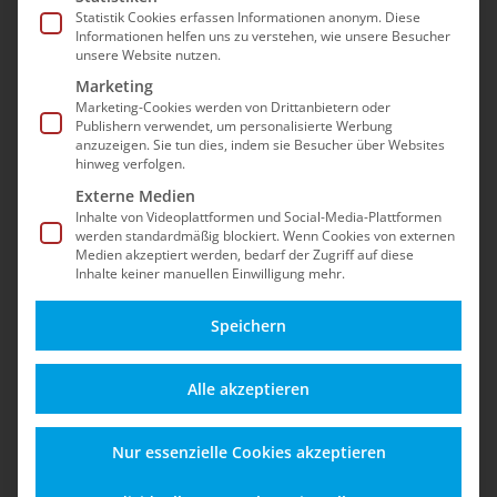
Sicherheit, Updates, dem Betrieb nach dem EOL
Statistik Cookies erfassen Informationen anonym. Diese
Informationen helfen uns zu verstehen, wie unsere Besucher
und Best Practices für einen stabilen Shopware-
unsere Website nutzen.
5-Shop – auch nach dem offiziellen End-of-Life.
Marketing
Marketing-Cookies werden von Drittanbietern oder
Publishern verwendet, um personalisierte Werbung
anzuzeigen. Sie tun dies, indem sie Besucher über Websites
hinweg verfolgen.
Externe Medien
Inhalte von Videoplattformen und Social-Media-Plattformen
werden standardmäßig blockiert. Wenn Cookies von externen
Medien akzeptiert werden, bedarf der Zugriff auf diese
Inhalte keiner manuellen Einwilligung mehr.
Speichern
Alles zu Funktionen,
Schützen Sie Ihren
Alle akzeptieren
Updates und
Shop vor Angriffen,
Einsatzmöglichkeiten
Datenverlust und
Nur essenzielle Cookies akzeptieren
für einen sicheren
rechtlichen Risiken –