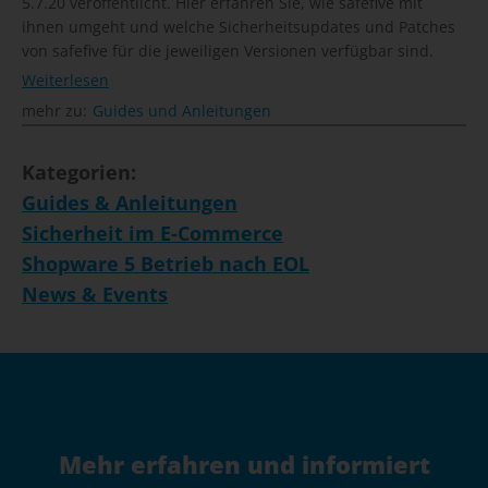
5.7.20 veröffentlicht. Hier erfahren Sie, wie safefive mit
ihnen umgeht und welche Sicherheitsupdates und Patches
von safefive für die jeweiligen Versionen verfügbar sind.
Weiterlesen
mehr zu:
Guides und Anleitungen
Kategorien:
Guides & Anleitungen
Sicherheit im E-Commerce
Shopware 5 Betrieb nach EOL
News & Events
Mehr erfahren und informiert