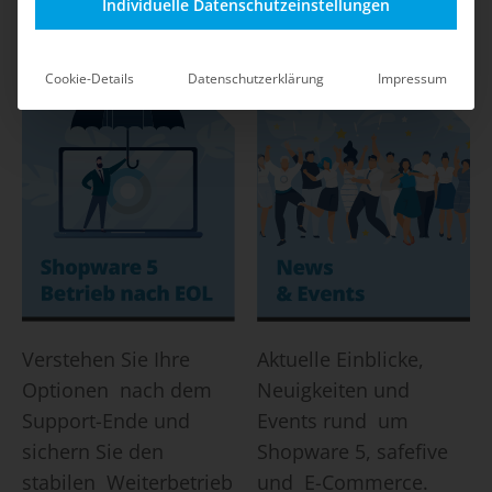
Shop-Betrieb durch
mit klaren
Individuelle Datenschutzeinstellungen
safefive.
Maßnahmen und Best
Practices.
Cookie-Details
Datenschutzerklärung
Impressum
Verstehen Sie Ihre
Aktuelle Einblicke,
Optionen nach dem
Neuigkeiten und
Support-Ende und
Events rund um
sichern Sie den
Shopware 5, safefive
stabilen Weiterbetrieb
und E-Commerce.