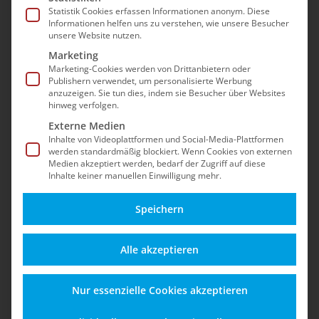
Sicherheit, Updates, dem Betrieb nach dem EOL
Statistik Cookies erfassen Informationen anonym. Diese
Informationen helfen uns zu verstehen, wie unsere Besucher
und Best Practices für einen stabilen Shopware-
unsere Website nutzen.
5-Shop – auch nach dem offiziellen End-of-Life.
Marketing
Marketing-Cookies werden von Drittanbietern oder
Publishern verwendet, um personalisierte Werbung
anzuzeigen. Sie tun dies, indem sie Besucher über Websites
hinweg verfolgen.
Externe Medien
Inhalte von Videoplattformen und Social-Media-Plattformen
werden standardmäßig blockiert. Wenn Cookies von externen
Medien akzeptiert werden, bedarf der Zugriff auf diese
Inhalte keiner manuellen Einwilligung mehr.
Speichern
Alles zu Funktionen,
Schützen Sie Ihren
Alle akzeptieren
Updates und
Shop vor Angriffen,
Einsatzmöglichkeiten
Datenverlust und
Nur essenzielle Cookies akzeptieren
für einen sicheren
rechtlichen Risiken –