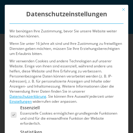
Zum
Mit die
English
Inhalt
Datenschutzeinstellungen
springen
Login
Wir benötigen Ihre Zustimmung, bevor Sie unsere Website weiter
besuchen können.
Wenn Sie unter 16 Jahre alt sind und Ihre Zustimmung zu freiwilligen
Diensten geben möchten, müssen Sie Ihre Erziehungsberechtigten
um Erlaubnis bitten.
Wir verwenden Cookies und andere Technologien auf unserer
Website. Einige von ihnen sind essenziell, während andere uns
helfen, diese Website und Ihre Erfahrung zu verbessern.
Menü
Personenbezogene Daten können verarbeitet werden (z. B. IP-
Adressen), z. B. für personalisierte Anzeigen und Inhalte oder
Anzeigen- und Inhaltsmessung.
Weitere Informationen über die
Verwendung Ihrer Daten finden Sie in unserer
Home
»
Sicherheits-Blog
»
Seite 2
Datenschutzerklärung
.
Sie können Ihre Auswahl jederzeit unter
Einstellungen
widerrufen oder anpassen.
Es folgt eine Liste der Service-Gruppen, für die e
Sicherheits-Blog
Essenziell
Essenzielle Cookies ermöglichen grundlegende Funktionen
und sind für die einwandfreie Funktion der Website
erforderlich.
Der Blog für Shopware 5: Informationen zu
Statistiken