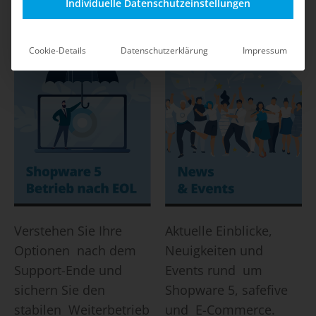
Shop-Betrieb durch
mit klaren
Individuelle Datenschutzeinstellungen
safefive.
Maßnahmen und Best
Practices.
Cookie-Details
Datenschutzerklärung
Impressum
Verstehen Sie Ihre
Aktuelle Einblicke,
Optionen nach dem
Neuigkeiten und
Support-Ende und
Events rund um
sichern Sie den
Shopware 5, safefive
stabilen Weiterbetrieb
und E-Commerce.