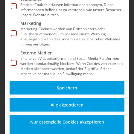
Sicherheit, Updates, dem Betrieb nach dem EOL
Statistik Cookies erfassen Informationen anonym. Diese
Informationen helfen uns zu verstehen, wie unsere Besucher
und Best Practices für einen stabilen Shopware-
unsere Website nutzen.
5-Shop – auch nach dem offiziellen End-of-Life.
Marketing
Marketing-Cookies werden von Drittanbietern oder
Publishern verwendet, um personalisierte Werbung
anzuzeigen. Sie tun dies, indem sie Besucher über Websites
hinweg verfolgen.
Externe Medien
Inhalte von Videoplattformen und Social-Media-Plattformen
werden standardmäßig blockiert. Wenn Cookies von externen
Medien akzeptiert werden, bedarf der Zugriff auf diese
Inhalte keiner manuellen Einwilligung mehr.
Speichern
Alles zu Funktionen,
Schützen Sie Ihren
Alle akzeptieren
Updates und
Shop vor Angriffen,
Einsatzmöglichkeiten
Datenverlust und
Nur essenzielle Cookies akzeptieren
für einen sicheren
rechtlichen Risiken –