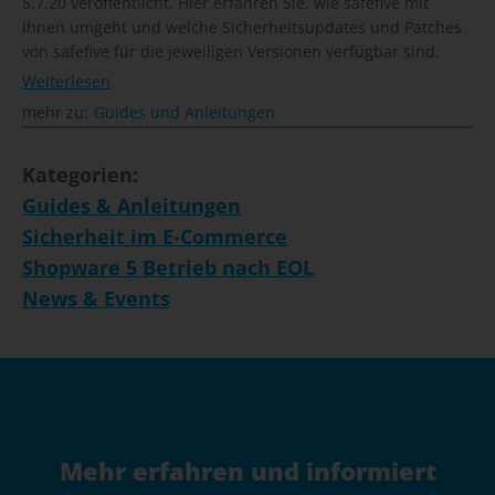
5.7.20 veröffentlicht. Hier erfahren Sie, wie safefive mit
ihnen umgeht und welche Sicherheitsupdates und Patches
von safefive für die jeweiligen Versionen verfügbar sind.
Weiterlesen
mehr zu:
Guides und Anleitungen
Kategorien:
Guides & Anleitungen
Sicherheit im E-Commerce
Shopware 5 Betrieb nach EOL
News & Events
Mehr erfahren und informiert