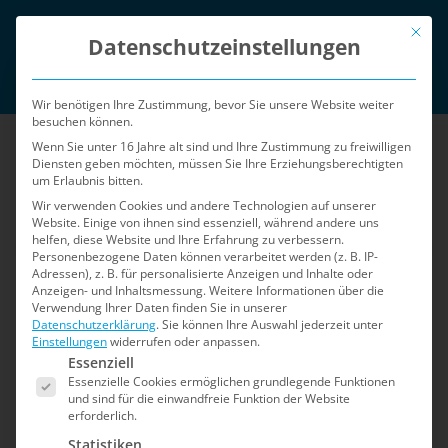
Zum
Mit die
English
Inhalt
Datenschutzeinstellungen
springen
Login
Wir benötigen Ihre Zustimmung, bevor Sie unsere Website weiter
besuchen können.
Wenn Sie unter 16 Jahre alt sind und Ihre Zustimmung zu freiwilligen
Diensten geben möchten, müssen Sie Ihre Erziehungsberechtigten
um Erlaubnis bitten.
Wir verwenden Cookies und andere Technologien auf unserer
Website. Einige von ihnen sind essenziell, während andere uns
helfen, diese Website und Ihre Erfahrung zu verbessern.
Menü
Personenbezogene Daten können verarbeitet werden (z. B. IP-
Adressen), z. B. für personalisierte Anzeigen und Inhalte oder
Anzeigen- und Inhaltsmessung.
Weitere Informationen über die
Verwendung Ihrer Daten finden Sie in unserer
Home
»
Sicherheits-Blog
»
Seite 2
Datenschutzerklärung
.
Sie können Ihre Auswahl jederzeit unter
Einstellungen
widerrufen oder anpassen.
Es folgt eine Liste der Service-Gruppen, für die e
Sicherheits-Blog
Essenziell
Essenzielle Cookies ermöglichen grundlegende Funktionen
und sind für die einwandfreie Funktion der Website
erforderlich.
Der Blog für Shopware 5: Informationen zu
Statistiken