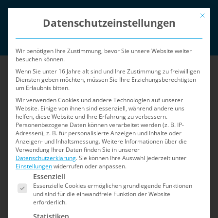
Zum
Mit die
English
Inhalt
Datenschutzeinstellungen
springen
Login
Wir benötigen Ihre Zustimmung, bevor Sie unsere Website weiter
besuchen können.
Wenn Sie unter 16 Jahre alt sind und Ihre Zustimmung zu freiwilligen
Diensten geben möchten, müssen Sie Ihre Erziehungsberechtigten
um Erlaubnis bitten.
Wir verwenden Cookies und andere Technologien auf unserer
Website. Einige von ihnen sind essenziell, während andere uns
helfen, diese Website und Ihre Erfahrung zu verbessern.
Menü
Personenbezogene Daten können verarbeitet werden (z. B. IP-
Adressen), z. B. für personalisierte Anzeigen und Inhalte oder
Anzeigen- und Inhaltsmessung.
Weitere Informationen über die
Verwendung Ihrer Daten finden Sie in unserer
Home
»
Sicherheits-Blog
»
Seite 2
Datenschutzerklärung
.
Sie können Ihre Auswahl jederzeit unter
Einstellungen
widerrufen oder anpassen.
Es folgt eine Liste der Service-Gruppen, für die e
Sicherheits-Blog
Essenziell
Essenzielle Cookies ermöglichen grundlegende Funktionen
und sind für die einwandfreie Funktion der Website
erforderlich.
Der Blog für Shopware 5: Informationen zu
Statistiken