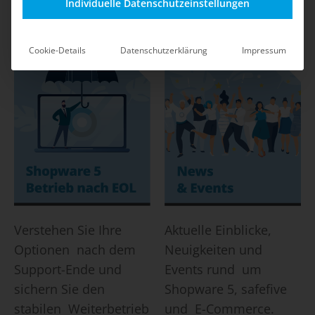
Shop-Betrieb durch
mit klaren
Individuelle Datenschutzeinstellungen
safefive.
Maßnahmen und Best
Practices.
Cookie-Details
Datenschutzerklärung
Impressum
Verstehen Sie Ihre
Aktuelle Einblicke,
Optionen nach dem
Neuigkeiten und
Support-Ende und
Events rund um
sichern Sie den
Shopware 5, safefive
stabilen Weiterbetrieb
und E-Commerce.