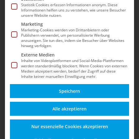
Sicherheit, Updates, dem Betrieb nach dem EOL
Statistik Cookies erfassen Informationen anonym. Diese
Informationen helfen uns zu verstehen, wie unsere Besucher
und Best Practices für einen stabilen Shopware-
unsere Website nutzen.
5-Shop – auch nach dem offiziellen End-of-Life.
Marketing
Marketing-Cookies werden von Drittanbietern oder
Publishern verwendet, um personalisierte Werbung
anzuzeigen. Sie tun dies, indem sie Besucher über Websites
hinweg verfolgen.
Externe Medien
Inhalte von Videoplattformen und Social-Media-Plattformen
werden standardmäßig blockiert. Wenn Cookies von externen
Medien akzeptiert werden, bedarf der Zugriff auf diese
Inhalte keiner manuellen Einwilligung mehr.
Speichern
Alles zu Funktionen,
Schützen Sie Ihren
Alle akzeptieren
Updates und
Shop vor Angriffen,
Einsatzmöglichkeiten
Datenverlust und
Nur essenzielle Cookies akzeptieren
für einen sicheren
rechtlichen Risiken –