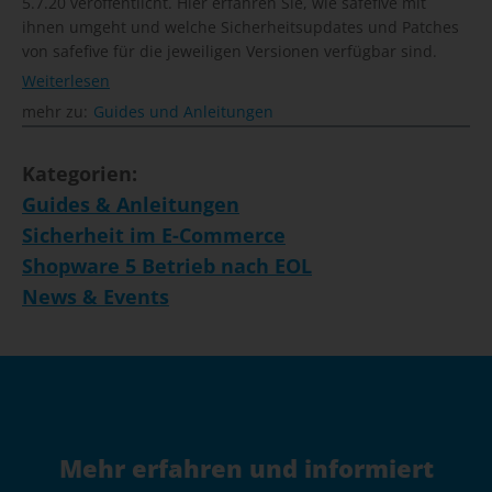
5.7.20 veröffentlicht. Hier erfahren Sie, wie safefive mit
ihnen umgeht und welche Sicherheitsupdates und Patches
von safefive für die jeweiligen Versionen verfügbar sind.
Weiterlesen
mehr zu:
Guides und Anleitungen
Kategorien:
Guides & Anleitungen
Sicherheit im E-Commerce
Shopware 5 Betrieb nach EOL
News & Events
Mehr erfahren und informiert