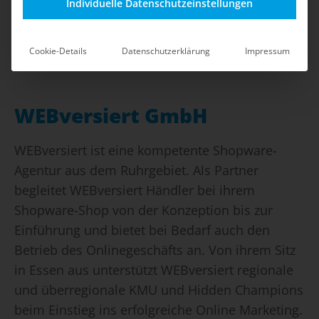
Individuelle Datenschutzeinstellungen
Cookie-Details
Datenschutzerklärung
Impressum
WEBversiert GmbH
WEBversiert ist eine kompetente Shopware-
Agentur aus dem Ruhrgebiet. Als Partner
begleitet WEBversiert Händler bei ihrem
Shopware-Shop von der Konzeption bis zur
Einführung und bietet bei Bedarf auch den
Betrieb des Onlinegeschäfts an. Von ihrem Sitz
in Essen aus unterstützt WEBversiert regionale
und überregionale KMU und Hidden Champions
beim Einstieg ins erfolgreiche Online Marketing.