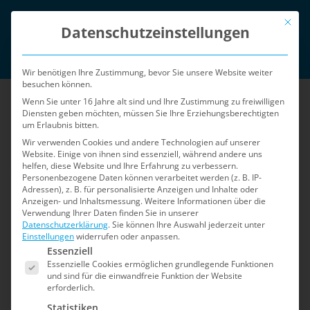
Zum
Mit die
English
Inhalt
Datenschutzeinstellungen
springen
Login
Wir benötigen Ihre Zustimmung, bevor Sie unsere Website weiter
besuchen können.
Wenn Sie unter 16 Jahre alt sind und Ihre Zustimmung zu freiwilligen
Diensten geben möchten, müssen Sie Ihre Erziehungsberechtigten
um Erlaubnis bitten.
Wir verwenden Cookies und andere Technologien auf unserer
Website. Einige von ihnen sind essenziell, während andere uns
helfen, diese Website und Ihre Erfahrung zu verbessern.
Menü
Personenbezogene Daten können verarbeitet werden (z. B. IP-
Adressen), z. B. für personalisierte Anzeigen und Inhalte oder
Anzeigen- und Inhaltsmessung.
Weitere Informationen über die
Verwendung Ihrer Daten finden Sie in unserer
Home
»
Unsere Agentur-Partner
Datenschutzerklärung
.
Sie können Ihre Auswahl jederzeit unter
Einstellungen
widerrufen oder anpassen.
Es folgt eine Liste der Service-Gruppen, für die e
Unsere Agentur-Partner
Essenziell
Essenzielle Cookies ermöglichen grundlegende Funktionen
und sind für die einwandfreie Funktion der Website
erforderlich.
Sie möchten wissen, wer da draußen noch
Statistiken
Shopware 5 Projekte betreut? Hier finden Sie