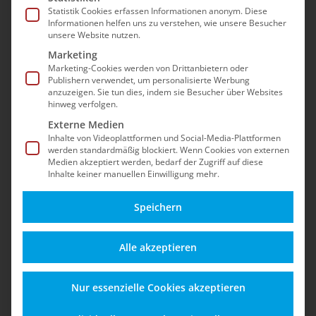
Statistik Cookies erfassen Informationen anonym. Diese
Agenturen, die das Gleiche wollen wie wir: mehr
Informationen helfen uns zu verstehen, wie unsere Besucher
unsere Website nutzen.
Sicherheit für Shopware 5:
Marketing
Marketing-Cookies werden von Drittanbietern oder
Alle
Payment
Service
Publishern verwendet, um personalisierte Werbung
anzuzeigen. Sie tun dies, indem sie Besucher über Websites
Extension
Hosting
Security
hinweg verfolgen.
Externe Medien
Inhalte von Videoplattformen und Social-Media-Plattformen
werden standardmäßig blockiert. Wenn Cookies von externen
Medien akzeptiert werden, bedarf der Zugriff auf diese
Standard
Name
Postleitzahl
Inhalte keiner manuellen Einwilligung mehr.
Zufall
Neuste
Speichern
Alle akzeptieren
Nur essenzielle Cookies akzeptieren