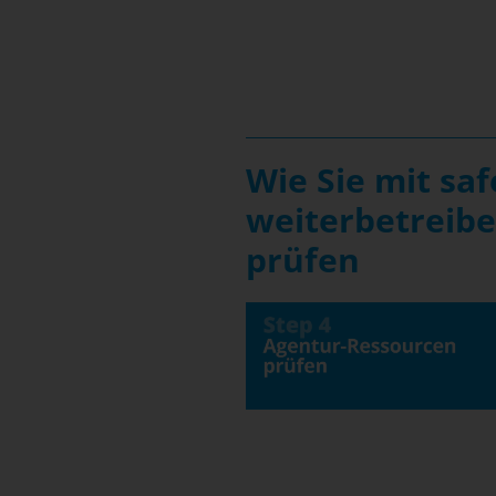
5-
Versionen
werden
unterstützt?
Wie Sie mit sa
weiterbetreibe
prüfen
Wie
Sie
mit
safefive
Ihren
Shopware