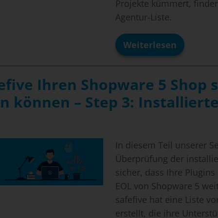
Projekte kümmert, finden
Agentur-Liste.
Weiterlesen
Wie
Sie
mit
safefive
fefive Ihren Shopware 5 Shop s
Ihren
Shopware
 können – Step 3: Installierte
5
Shop
sicher
weiterbetreibe
können
–
In diesem Teil unserer S
Step
Überprüfung der installie
4:
Agentur-
sicher, dass Ihre Plugins
Ressourcen
EOL von Shopware 5 weit
prüfen
safefive hat eine Liste v
erstellt, die ihre Unters