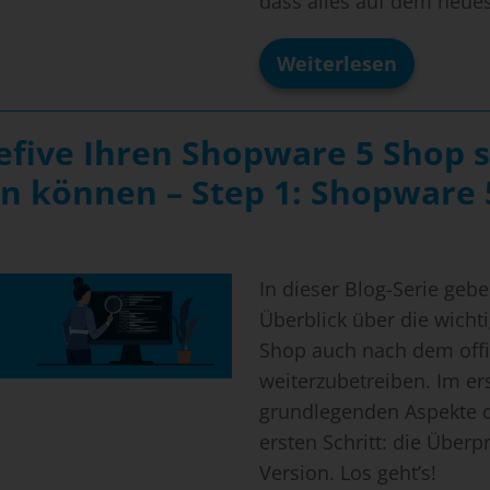
dass alles auf dem neues
Weiterlesen
Wie
Sie
mit
safefive
fefive Ihren Shopware 5 Shop s
Ihren
Shopware
n können – Step 1: Shopware 
5
Shop
sicher
weiterbetreibe
können
–
In dieser Blog-Serie geb
Step
Überblick über die wichti
2:
Serverinfrastru
Shop auch nach dem offi
überprüfen
weiterzubetreiben. Im er
grundlegenden Aspekte d
ersten Schritt: die Über
Version. Los geht’s!