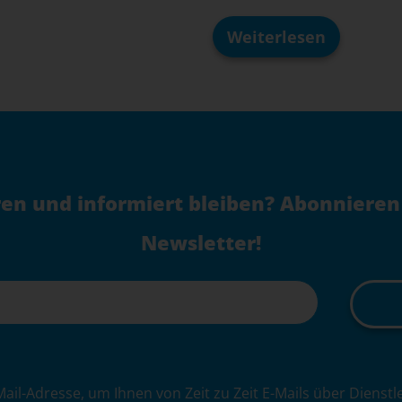
Weiterlesen
Wie
Sie
mit
safefive
Ihren
Shopware
5
Shop
sicher
weiterbetreibe
en und informiert bleiben? Abonnieren
können
–
Step
Newsletter!
1:
Shopware
5
Version
prüfen
Mail-Adresse, um Ihnen von Zeit zu Zeit E-Mails über Dienst