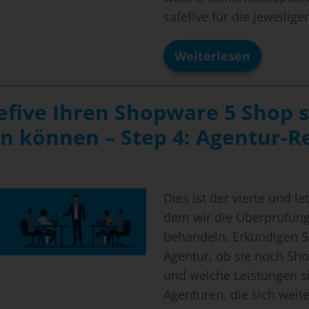
safefive für die jeweilig
Weiterlesen
safefive
Patches
und
Plugin
fefive Ihren Shopware 5 Shop s
–
welche
n können – Step 4: Agentur-R
Shopware
5-
Versionen
werden
unterstützt?
Dies ist der vierte und let
dem wir die Überprüfung
behandeln. Erkundigen Sie
Agentur, ob sie noch Sh
und welche Leistungen s
Agenturen, die sich wei