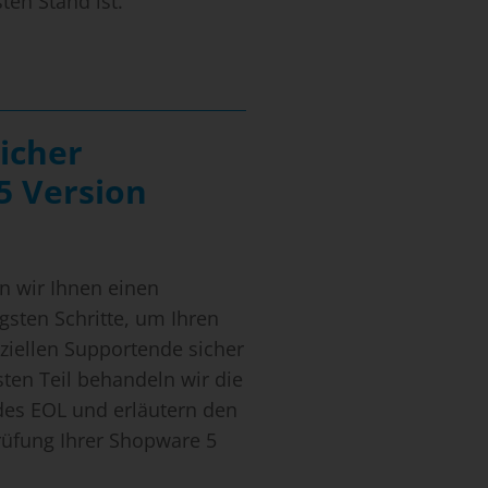
ten Stand ist.
icher
5 Version
n
en wir Ihnen einen
gsten Schritte, um Ihren
ktur
ziellen Supportende sicher
sten Teil behandeln wir die
es EOL und erläutern den
prüfung Ihrer Shopware 5