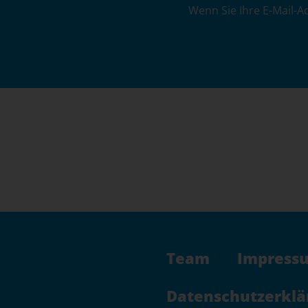
l
Wenn Sie Ihre E-Mail-A
t
e
r
n
a
t
i
v
e
:
Team
Impress
Datenschutzerklä