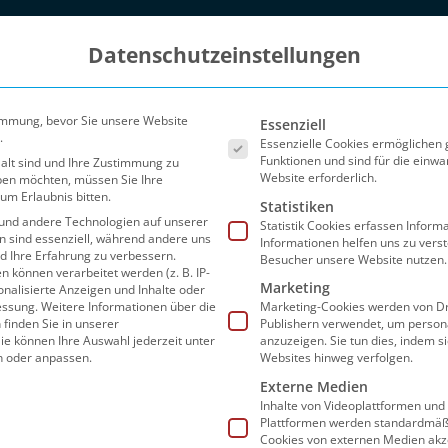
Datenschutzeinstellungen
Es folgt eine Liste der Ser
immung, bevor Sie unsere Website
Essenziell
.
Essenzielle Cookies ermöglichen
Funktionen und sind für die einwa
 alt sind und Ihre Zustimmung zu
Website erforderlich.
eben möchten, müssen Sie Ihre
um Erlaubnis bitten.
Statistiken
und andere Technologien auf unserer
Statistik Cookies erfassen Infor
en sind essenziell, während andere uns
Informationen helfen uns zu vers
nd Ihre Erfahrung zu verbessern.
Besucher unsere Website nutzen.
können verarbeitet werden (z. B. IP-
Marketing
sonalisierte Anzeigen und Inhalte oder
Blog
Partner
FAQ
Preise
Sho
essung.
Weitere Informationen über die
Marketing-Cookies werden von Dr
finden Sie in unserer
Publishern verwendet, um person
ie können Ihre Auswahl jederzeit unter
anzuzeigen. Sie tun dies, indem s
n oder anpassen.
Websites hinweg verfolgen.
Externe Medien
Inhalte von Videoplattformen und
tungen
Plattformen werden standardmäßi
Cookies von externen Medien akz