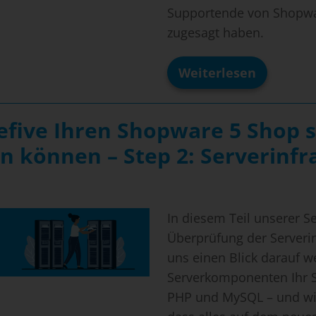
Supportende von Shopwar
zugesagt haben.
Weiterlesen
Wie
Sie
mit
safefive
fefive Ihren Shopware 5 Shop s
Ihren
Shopware
n können – Step 2: Serverinfr
5
Shop
sicher
weiterbetreibe
können
–
In diesem Teil unserer S
Step
Überprüfung der Serverin
3:
Installierte
uns einen Blick darauf w
Plugins
Serverkomponenten Ihr S
prüfen
PHP und MySQL – und wie