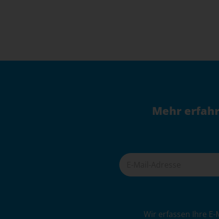
Shop
sicher
weiterbetreiben
können
–
Step
1:
Shopware
Mehr erfahr
5
Version
prüfen
A
Wir erfassen Ihre E-