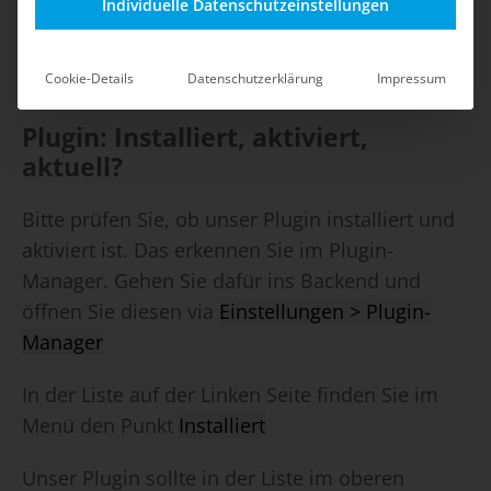
Individuelle Datenschutzeinstellungen
Download
).
Cookie-Details
Datenschutzerklärung
Impressum
Plugin: Installiert, aktiviert,
aktuell?
Bitte prüfen Sie, ob unser Plugin installiert und
aktiviert ist. Das erkennen Sie im Plugin-
Manager. Gehen Sie dafür ins Backend und
öffnen Sie diesen via
Einstellungen > Plugin-
Manager
In der Liste auf der Linken Seite finden Sie im
Menü den Punkt
Installiert
Unser Plugin sollte in der Liste im oberen