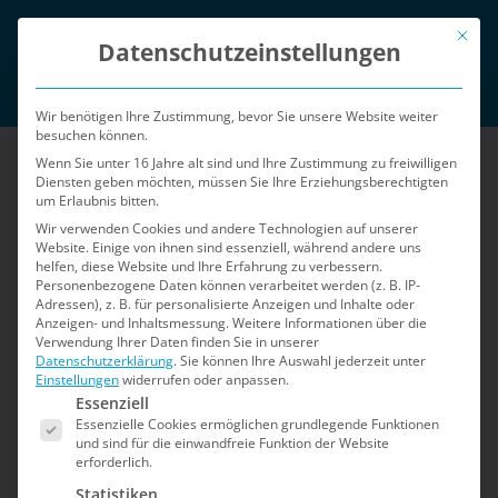
Zum
Mit die
English
Inhalt
Datenschutzeinstellungen
springen
Login
Wir benötigen Ihre Zustimmung, bevor Sie unsere Website weiter
besuchen können.
Wenn Sie unter 16 Jahre alt sind und Ihre Zustimmung zu freiwilligen
Diensten geben möchten, müssen Sie Ihre Erziehungsberechtigten
um Erlaubnis bitten.
Wir verwenden Cookies und andere Technologien auf unserer
Website. Einige von ihnen sind essenziell, während andere uns
helfen, diese Website und Ihre Erfahrung zu verbessern.
Menü
Personenbezogene Daten können verarbeitet werden (z. B. IP-
Adressen), z. B. für personalisierte Anzeigen und Inhalte oder
Anzeigen- und Inhaltsmessung.
Weitere Informationen über die
Verwendung Ihrer Daten finden Sie in unserer
Home
»
Kunden: Troubleshooting
Datenschutzerklärung
.
Sie können Ihre Auswahl jederzeit unter
Einstellungen
widerrufen oder anpassen.
Es folgt eine Liste der Service-Gruppen, für die e
Kunden:
Essenziell
Essenzielle Cookies ermöglichen grundlegende Funktionen
und sind für die einwandfreie Funktion der Website
Troubleshooting
erforderlich.
Statistiken