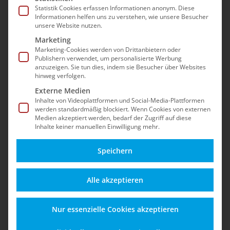
Statistik Cookies erfassen Informationen anonym. Diese
Bevor Sie uns kontaktieren, prüfen
Informationen helfen uns zu verstehen, wie unsere Besucher
Sie bitte folgendes:
unsere Website nutzen.
Marketing
Marketing-Cookies werden von Drittanbietern oder
Plugin installiert, aktiviert, aktuell?
Publishern verwendet, um personalisierte Werbung
anzuzeigen. Sie tun dies, indem sie Besucher über Websites
hinweg verfolgen.
Lizenz eingetragen und API getestet?
Externe Medien
Inhalte von Videoplattformen und Social-Media-Plattformen
Sind alle Sicherheitseinstellungen wie erwartet?
werden standardmäßig blockiert. Wenn Cookies von externen
Medien akzeptiert werden, bedarf der Zugriff auf diese
Falls das Problem weiterhin besteht, senden Sie
Inhalte keiner manuellen Einwilligung mehr.
uns gerne eine E-Mail.
Speichern
Eine hilfreiche Checkliste zur sicheren
Durchführung von Updates – inklusive
Alle akzeptieren
technischer Hinweise und empfohlener
Vorgehensweise – finden Sie zudem in unserem
Nur essenzielle Cookies akzeptieren
“Handbuch für Sicherheitsupdates” (
PDF-