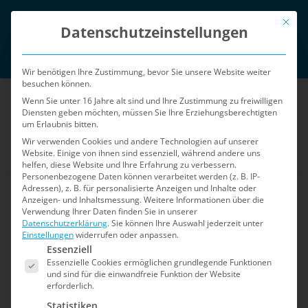
Zum
Mit die
English
Inhalt
Datenschutzeinstellungen
springen
Login
Wir benötigen Ihre Zustimmung, bevor Sie unsere Website weiter
besuchen können.
Wenn Sie unter 16 Jahre alt sind und Ihre Zustimmung zu freiwilligen
Diensten geben möchten, müssen Sie Ihre Erziehungsberechtigten
um Erlaubnis bitten.
Wir verwenden Cookies und andere Technologien auf unserer
Website. Einige von ihnen sind essenziell, während andere uns
helfen, diese Website und Ihre Erfahrung zu verbessern.
Menü
Personenbezogene Daten können verarbeitet werden (z. B. IP-
Adressen), z. B. für personalisierte Anzeigen und Inhalte oder
Anzeigen- und Inhaltsmessung.
Weitere Informationen über die
Verwendung Ihrer Daten finden Sie in unserer
Datenschutzerklärung
.
Sie können Ihre Auswahl jederzeit unter
Einstellungen
widerrufen oder anpassen.
Es folgt eine Liste der Service-Gruppen, für die e
Essenziell
Essenzielle Cookies ermöglichen grundlegende Funktionen
und sind für die einwandfreie Funktion der Website
erforderlich.
Statistiken