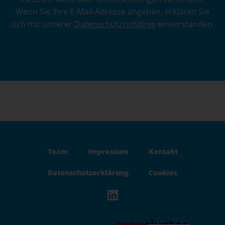
t
Wenn Sie Ihre E-Mail-Adresse angeben, erklären Sie
e
sich mit unserer
Datenschutzrichtlinie
einverstanden.
r
n
a
t
i
v
e
:
Team
Impressum
Kontakt
Datenschutzerklärung
Cookies