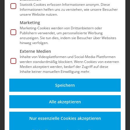
Statistik Cookies erfassen Informationen anonym. Diese
Informationen helfen uns zu verstehen, wie unsere Besucher
unsere Website nutzen.
Marketing
Marketing-Cookies werden von Drittanbietern oder
Publishern verwendet, um personalisierte Werbung
anzuzeigen. Sie tun dies, indem sie Besucher über Websites
hinweg verfolgen.
Externe Medien
Inhalte von Videoplattformen und Social-Media-Plattformen
werden standardmäßig blockiert. Wenn Cookies von externen
Medien akzeptiert werden, bedarf der Zugriff auf diese
Inhalte keiner manuellen Einwilligung mehr.
Speichern
Home
»
News & Events
»
Ask-Me-Anything
Alle akzeptieren
Zoom-Meeting – Fragen und Antworten rund um
safefive!
Nur essenzielle Cookies akzeptieren
Ask-Me-Anything