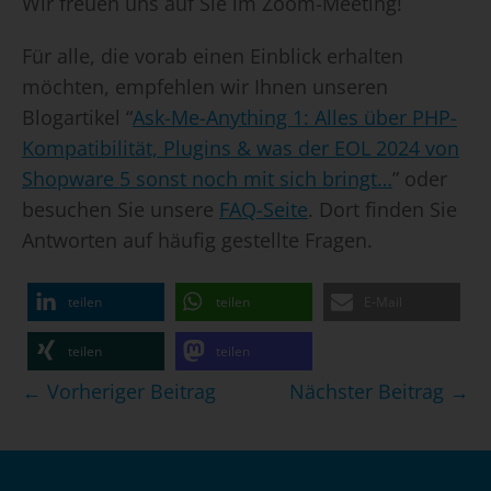
Wir freuen uns auf Sie im Zoom-Meeting!
Für alle, die vorab einen Einblick erhalten
möchten, empfehlen wir Ihnen unseren
Blogartikel “
Ask-Me-Anything 1: Alles über PHP-
Kompatibilität, Plugins & was der EOL 2024 von
Shopware 5 sonst noch mit sich bringt…
” oder
besuchen Sie unsere
FAQ-Seite
. Dort finden Sie
Antworten auf häufig gestellte Fragen.
teilen
teilen
E-Mail
teilen
teilen
Beitragsnavigation
← Vorheriger Beitrag
Nächster Beitrag →