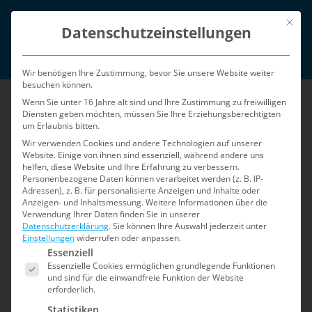
Zum
Mit die
English
Inhalt
Datenschutzeinstellungen
springen
Login
Wir benötigen Ihre Zustimmung, bevor Sie unsere Website weiter
besuchen können.
Wenn Sie unter 16 Jahre alt sind und Ihre Zustimmung zu freiwilligen
Diensten geben möchten, müssen Sie Ihre Erziehungsberechtigten
um Erlaubnis bitten.
Menü
Wir verwenden Cookies und andere Technologien auf unserer
Website. Einige von ihnen sind essenziell, während andere uns
helfen, diese Website und Ihre Erfahrung zu verbessern.
Personenbezogene Daten können verarbeitet werden (z. B. IP-
Adressen), z. B. für personalisierte Anzeigen und Inhalte oder
Anzeigen- und Inhaltsmessung.
Weitere Informationen über die
Verwendung Ihrer Daten finden Sie in unserer
Datenschutzerklärung
.
Sie können Ihre Auswahl jederzeit unter
Einstellungen
widerrufen oder anpassen.
Es folgt eine Liste der Service-Gruppen, für die e
Essenziell
Essenzielle Cookies ermöglichen grundlegende Funktionen
und sind für die einwandfreie Funktion der Website
erforderlich.
Statistiken