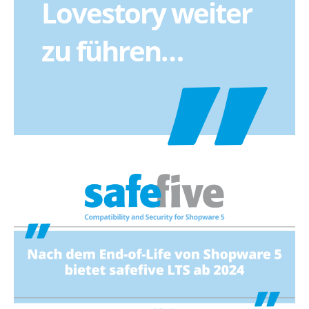
Lovestory weiter
zu führen…