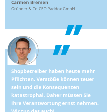
Carmen Bremen
Gründer & Co-CEO Paddox GmbH
Shopbetreiber haben heute mehr
Pflichten. Verstöße können teuer
sein und die Konsequenzen
katastrophal. Daher müssen Sie
Ihre Verantwortung ernst nehmen.
Wir tun das auch!