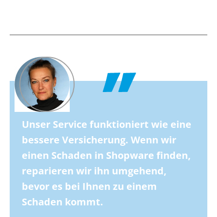
Unser Service funktioniert wie eine
bessere Versicherung. Wenn wir
einen Schaden in Shopware finden,
reparieren wir ihn umgehend,
bevor es bei Ihnen zu einem
Schaden kommt.