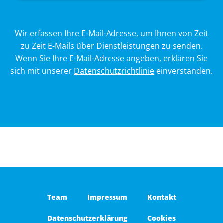
A
Wir erfassen Ihre E-Mail-Adresse, um Ihnen von Zeit
l
zu Zeit E-Mails über Dienstleistungen zu senden.
t
Wenn Sie Ihre E-Mail-Adresse angeben, erklären Sie
e
sich mit unserer
Datenschutzrichtlinie
einverstanden.
r
n
a
t
i
v
e
:
Team
Impressum
Kontakt
Datenschutzerklärung
Cookies