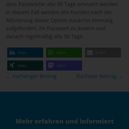
dass Passwörter alle 90 Tage erneuert werden.
In diesem Fall werden alle Kunden nach der
Aktivierung dieser Option zunächst einmalig
aufgefordert, ihr Passwort zu ändern und
danach regelmäßig alle 90 Tage.
teilen
teilen
E-Mail
teilen
teilen
Beitragsnavigation
← Vorheriger Beitrag
Nächster Beitrag →
Mehr erfahren und informiert