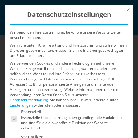
Zum
Mit die
English
Inhalt
Datenschutzeinstellungen
springen
Login
Wir benötigen Ihre Zustimmung, bevor Sie unsere Website weiter
besuchen können.
Wenn Sie unter 16 Jahre alt sind und Ihre Zustimmung zu freiwilligen
Diensten geben möchten, müssen Sie Ihre Erziehungsberechtigten
um Erlaubnis bitten.
Wir verwenden Cookies und andere Technologien auf unserer
Website. Einige von ihnen sind essenziell, während andere uns
helfen, diese Website und Ihre Erfahrung zu verbessern.
Menü
Personenbezogene Daten können verarbeitet werden (z. B. IP-
Adressen), z. B. für personalisierte Anzeigen und Inhalte oder
Anzeigen- und Inhaltsmessung.
Weitere Informationen über die
Verwendung Ihrer Daten finden Sie in unserer
Datenschutzerklärung
.
Sie können Ihre Auswahl jederzeit unter
Einstellungen
widerrufen oder anpassen.
Es folgt eine Liste der Service-Gruppen, für die e
Essenziell
Essenzielle Cookies ermöglichen grundlegende Funktionen
und sind für die einwandfreie Funktion der Website
erforderlich.
Statistiken