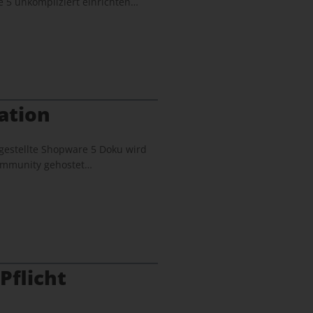
 5 unkompliziert einrichten…
ation
gestellte Shopware 5 Doku wird
 Community gehostet…
Pflicht