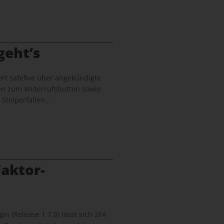
geht’s
rt safefive über angekündigte
en zum Widerrufsbutton sowie
 Stolperfallen…
aktor-
in (Release 1.7.0) lässt sich 2FA