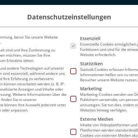
Datenschutzeinstellungen
Es folgt eine Liste der Ser
immung, bevor Sie unsere Website
Essenziell
.
Essenzielle Cookies ermöglichen
Funktionen und sind für die einwa
 alt sind und Ihre Zustimmung zu
Website erforderlich.
eben möchten, müssen Sie Ihre
um Erlaubnis bitten.
Statistiken
und andere Technologien auf unserer
Statistik Cookies erfassen Infor
en sind essenziell, während andere uns
Informationen helfen uns zu vers
nd Ihre Erfahrung zu verbessern.
Besucher unsere Website nutzen.
können verarbeitet werden (z. B. IP-
Marketing
sonalisierte Anzeigen und Inhalte oder
Blog
Partner
FAQ
Preise
Sho
essung.
Weitere Informationen über die
Marketing-Cookies werden von Dr
finden Sie in unserer
Publishern verwendet, um person
ie können Ihre Auswahl jederzeit unter
anzuzeigen. Sie tun dies, indem s
n oder anpassen.
Websites hinweg verfolgen.
Externe Medien
Inhalte von Videoplattformen und
Seite 2
Plattformen werden standardmäßi
Cookies von externen Medien akz