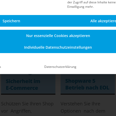
der Zugriff auf diese Inhalte kein
Blog
Einwilligung mehr.
Speichern
Alle akzeptier
Informationen zu Sicherheit, Updates, dem Betrieb n
en Shopware-5-Shop – auch nach dem offiziellen End-of
Nur essenzielle Cookies akzeptieren
Individuelle Datenschutzeinstellungen
s
Datenschutzerklärung
Schützen Sie Ihren Shop
Verstehen Sie Ihre
vor Angriffen,
Optionen nach dem