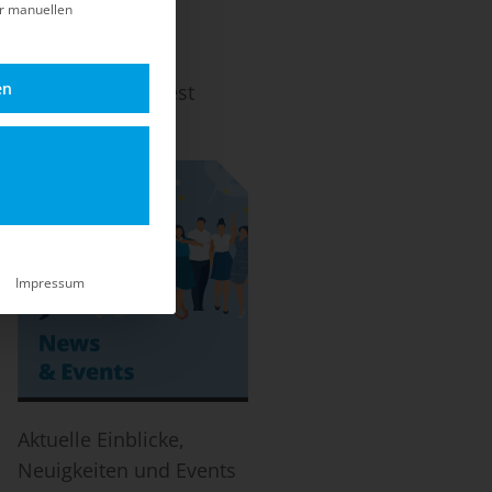
er manuellen
en
ach dem EOL und Best
-Life.
Impressum
Aktuelle Einblicke,
Neuigkeiten und Events