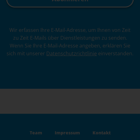
A
Wir erfassen Ihre E-Mail-Adresse, um Ihnen von Zeit
l
zu Zeit E-Mails über Dienstleistungen zu senden.
t
Wenn Sie Ihre E-Mail-Adresse angeben, erklären Sie
e
sich mit unserer
Datenschutzrichtlinie
einverstanden.
r
n
a
t
i
v
e
:
Team
Impressum
Kontakt