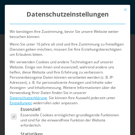
Zum
Mit die
English
Inhalt
Datenschutzeinstellungen
springen
Login
Wir benötigen Ihre Zustimmung, bevor Sie unsere Website weiter
besuchen können.
Wenn Sie unter 16 Jahre alt sind und Ihre Zustimmung zu freiwilligen
Diensten geben möchten, müssen Sie Ihre Erziehungsberechtigten
um Erlaubnis bitten.
Wir verwenden Cookies und andere Technologien auf unserer
Website. Einige von ihnen sind essenziell, während andere uns
helfen, diese Website und Ihre Erfahrung zu verbessern.
Menü
Personenbezogene Daten können verarbeitet werden (z. B. IP-
Adressen), z. B. für personalisierte Anzeigen und Inhalte oder
Anzeigen- und Inhaltsmessung.
Weitere Informationen über die
Verwendung Ihrer Daten finden Sie in unserer
Datenschutzerklärung
.
Sie können Ihre Auswahl jederzeit unter
Einstellungen
widerrufen oder anpassen.
Es folgt eine Liste der Service-Gruppen, für die e
Essenziell
Essenzielle Cookies ermöglichen grundlegende Funktionen
und sind für die einwandfreie Funktion der Website
erforderlich.
Statistiken