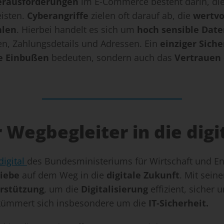
erausforderungen
im E-Commerce besteht darin, di
isten.
Cyberangriffe
zielen oft darauf ab, die
wertvo
hlen
. Hierbei handelt es sich um
hoch sensible Dat
en, Zahlungsdetails und Adressen. Ein
einziger Siche
le Einbußen
bedeuten, sondern auch das
Vertrauen 
er Wegbegleiter in die dig
digital
des Bundesministeriums für Wirtschaft und E
iebe
auf dem Weg in die
digitale Zukunft
. Mit sein
rstützung
, um die
Digitalisierung
effizient, sicher
kümmert sich insbesondere um die
IT-Sicherheit.