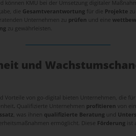
 können KMU bei der Umsetzung digitaler Maßnahme
abe, die
Gesamtverantwortung
für die
Projekte
zu
eratenden Unternehmen zu
prüfen
und eine
wettbew
ng
zu gewährleisten.
heit und Wachstumschanc
 Vorteile von go-digital bieten Unternehmen, die für
enheit
.
Qualifizierte Unternehmen
profitieren
von ei
ssatz
, was ihnen
qualifizierte Beratung
und
Unter
erheitsmaßnahmen ermöglicht. Diese
Förderung
ist