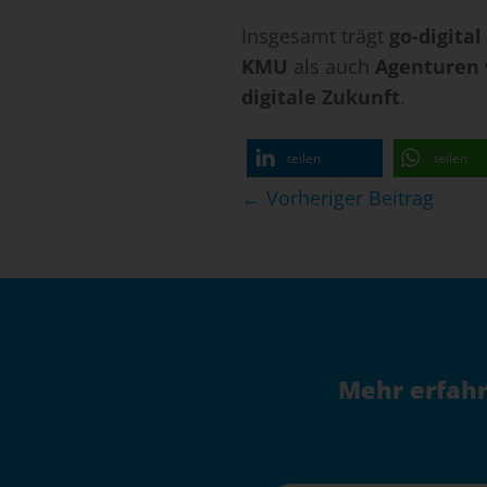
Insgesamt trägt
go-digital
KMU
als auch
Agenturen
digitale Zukunft
.
teilen
teilen
Beitragsnavigation
← Vorheriger Beitrag
Mehr erfahr