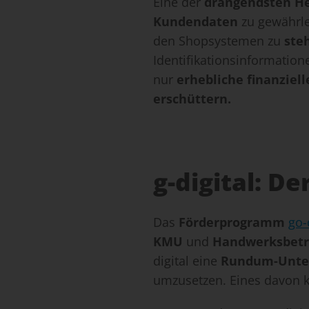
Eine der
drängendsten H
Kundendaten
zu gewährle
den Shopsystemen zu
ste
Identifikationsinformation
nur
erhebliche finanziel
erschüttern.
g-digital: D
Das
Förderprogramm
go-
KMU
und
Handwerksbetr
digital eine
Rundum-Unte
umzusetzen. Eines davon 