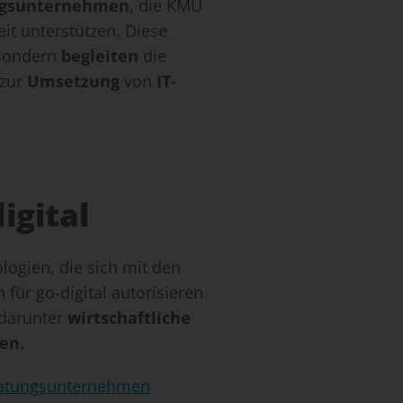
ungsunternehmen
, die KMU
it unterstützen. Diese
 sondern
begleiten
die
 zur
Umsetzung
von
IT-
igital
ogien, die sich mit den
ür go-digital autorisieren
 darunter
wirtschaftliche
en.
atungsunternehmen