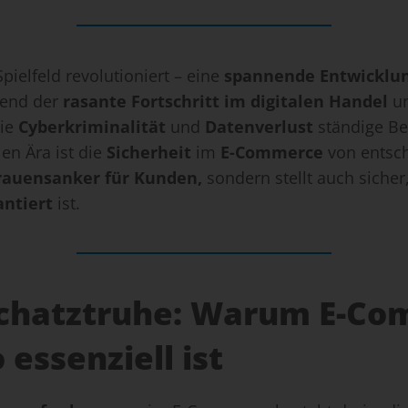
Spielfeld revolutioniert – eine
spannende Entwicklu
rend der
rasante Fortschritt im digitalen Handel
un
ie
Cyberkriminalität
und
Datenverlust
ständige Beg
en Ära ist die
Sicherheit
im
E-Commerce
von entsc
rauensanker für Kunden,
sondern stellt auch sicher
antiert
ist.
Schatztruhe: Warum E-Co
 essenziell ist