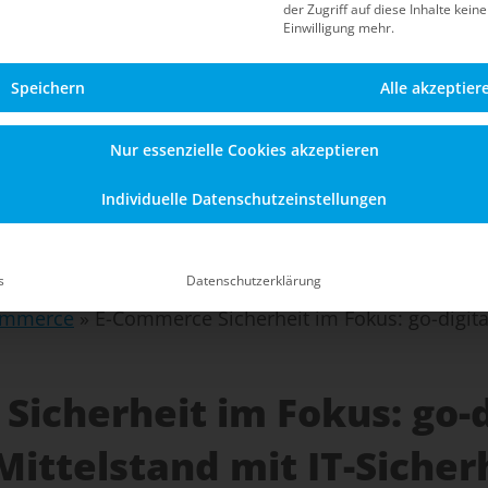
der Zugriff auf diese Inhalte kein
Einwilligung mehr.
Speichern
Alle akzeptier
Nur essenzielle Cookies akzeptieren
Individuelle Datenschutzeinstellungen
s
Datenschutzerklärung
Commerce
»
E-Commerce Sicherheit im Fokus: go-digital
icherheit im Fokus: go-d
Mittelstand mit IT-Siche