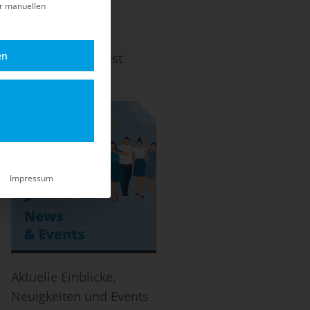
er manuellen
en
ach dem EOL und Best
-Life.
Impressum
Aktuelle Einblicke,
Neuigkeiten und Events