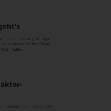
geht’s
rt safefive über angekündigte
en zum Widerrufsbutton sowie
 Stolperfallen…
aktor-
in (Release 1.7.0) lässt sich 2FA