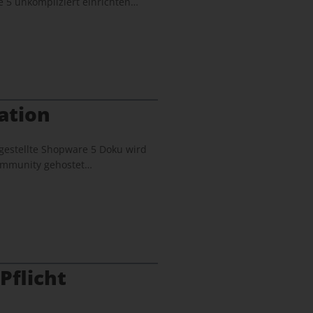
 5 unkompliziert einrichten…
ation
gestellte Shopware 5 Doku wird
 Community gehostet…
Pflicht