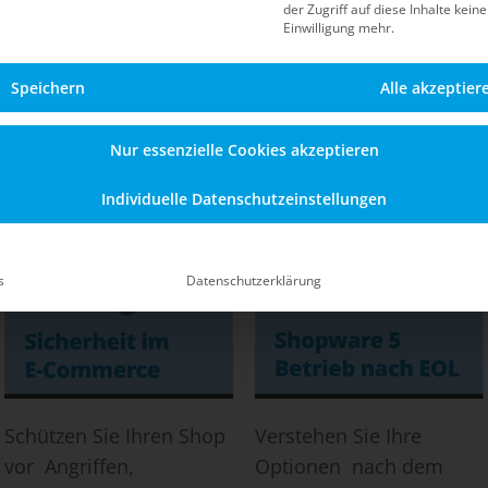
der Zugriff auf diese Inhalte kein
Blog
Einwilligung mehr.
Speichern
Alle akzeptier
Informationen zu Sicherheit, Updates, dem Betrieb n
en Shopware-5-Shop – auch nach dem offiziellen End-of
Nur essenzielle Cookies akzeptieren
Individuelle Datenschutzeinstellungen
s
Datenschutzerklärung
Schützen Sie Ihren Shop
Verstehen Sie Ihre
vor Angriffen,
Optionen nach dem