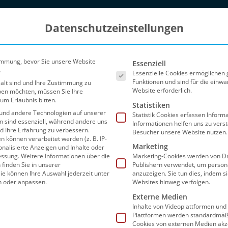
Datenschutzeinstellungen
Es folgt eine Liste der Ser
immung, bevor Sie unsere Website
Essenziell
.
Essenzielle Cookies ermöglichen
Funktionen und sind für die einwa
 alt sind und Ihre Zustimmung zu
Website erforderlich.
eben möchten, müssen Sie Ihre
um Erlaubnis bitten.
Statistiken
und andere Technologien auf unserer
Statistik Cookies erfassen Infor
en sind essenziell, während andere uns
Informationen helfen uns zu vers
nd Ihre Erfahrung zu verbessern.
Besucher unsere Website nutzen.
können verarbeitet werden (z. B. IP-
Marketing
sonalisierte Anzeigen und Inhalte oder
Blog
Partner
FAQ
Preise
Sho
essung.
Weitere Informationen über die
Marketing-Cookies werden von Dr
finden Sie in unserer
Publishern verwendet, um person
ie können Ihre Auswahl jederzeit unter
anzuzeigen. Sie tun dies, indem s
n oder anpassen.
Websites hinweg verfolgen.
Externe Medien
Inhalte von Videoplattformen und
Plattformen werden standardmäßi
Cookies von externen Medien akz